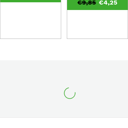
€
9,85
€
4,25