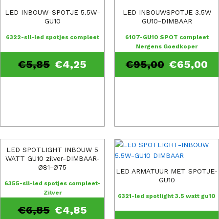
LED INBOUW-SPOTJE 5.5W-
LED INBOUWSPOTJE 3.5W
GU10
GU10-DIMBAAR
6322-sll-led spotjes compleet
6107-GU10 SPOT compleet
Nergens Goedkoper
€
5,85
€
4,25
€
95,00
€
65,00
LED SPOTLIGHT INBOUW 5
WATT GU10 zilver-DIMBAAR-
Ø81-Ø75
LED ARMATUUR MET SPOTJE-
GU10
6355-sll-led spotjes compleet-
Zilver
6321-led spotlight 3.5 watt gu10
€
6,85
€
4,85