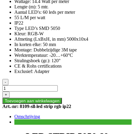
Wattage: 14.4 Watt per meter
Lengte (m): 5 mtr.
Aantal LED's: 60 leds per meter
55 L/M per watt
IP22
Type LED’s SMD 5050
Kleur: RGB-W
Afmeting (LxBxH, in mm) 5000x10x4
In korten elke: 50 mm
Montage: Dubbelzijdige 3M tape
Werktemperatuur: -20…+60°C
Stralingshoek (gr.): 120°
CE & Rohs certifications
Exclusief: Adapter
LED
-
STRIP
5050
+
60
Toevoegen aan winkelwagen
LEDS/METER
Art.-nr:
8109-sll-led strip rgb ip22
RGB-
W
Omschrijving
24
VOLT
aantal