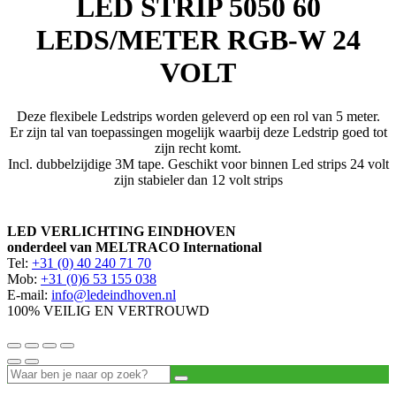
LED STRIP 5050 60
LEDS/METER RGB-W 24
VOLT
Deze flexibele Ledstrips worden geleverd op een rol van 5 meter.
Er zijn tal van toepassingen mogelijk waarbij deze Ledstrip goed tot
zijn recht komt.
Incl. dubbelzijdige 3M tape. Geschikt voor binnen Led strips 24 volt
zijn stabieler dan 12 volt strips
LED VERLICHTING EINDHOVEN
onderdeel van MELTRACO International
Tel:
+31 (0) 40 240 71 70
Mob:
+31 (0)6 53 155 038
E-mail:
info@ledeindhoven.nl
100% VEILIG EN VERTROUWD