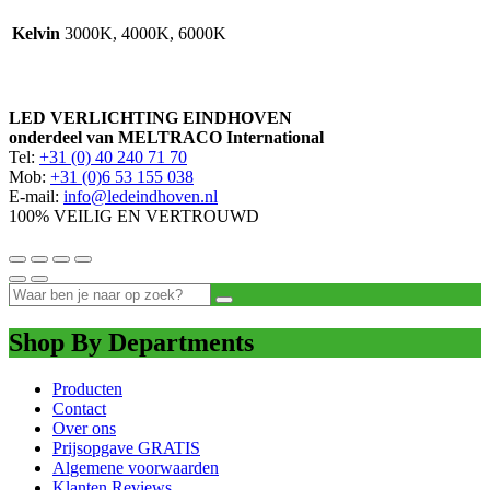
Kelvin
3000K, 4000K, 6000K
LED VERLICHTING EINDHOVEN
onderdeel van MELTRACO International
Tel:
+31 (0) 40 240 71 70
Mob:
+31 (0)6 53 155 038
E-mail:
info@ledeindhoven.nl
100% VEILIG EN VERTROUWD
Shop By Departments
Producten
Contact
Over ons
Prijsopgave GRATIS
Algemene voorwaarden
Klanten Reviews