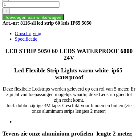
STRIP
5050
+
60
Toevoegen aan winkelwagen
LEDS
Art.-nr:
8116-sll led strip 60 leds IP65 5050
WATERPROOF
6000
Omschrijving
24V
Specificatie
aantal
LED STRIP 5050 60 LEDS WATERPROOF 6000
24V
Led Flexible Strip Lights warm white ip65
waterproof
Deze flexibele Ledstrips worden geleverd op een rol van 5 meter. Er
zijn tal van toepassingen mogelijk waarbij deze Ledstrip goed tot
zijn recht komt.
Incl. dubbelzijdige 3M tape. Geschikt voor binnen en buiten (zie
onze alumimum strips lengtes 2 meter)
Tevens zie onze aluminium profielen lengte 2 meter,