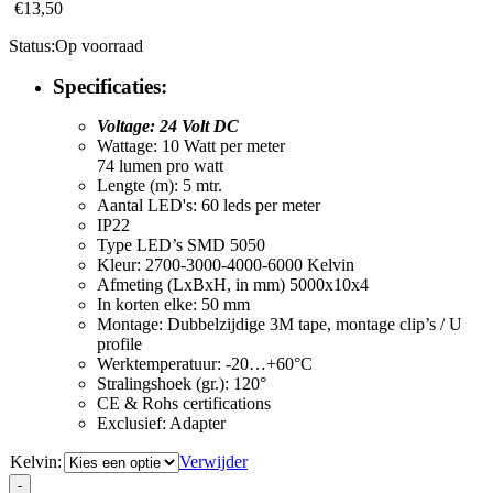
€
13,50
Status:
Op voorraad
Specificaties:
Voltage: 24 Volt DC
Wattage: 10 Watt per meter
74 lumen pro watt
Lengte (m): 5 mtr.
Aantal LED's: 60 leds per meter
IP22
Type LED’s SMD 5050
Kleur: 2700-3000-4000-6000 Kelvin
Afmeting (LxBxH, in mm) 5000x10x4
In korten elke: 50 mm
Montage: Dubbelzijdige 3M tape, montage clip’s / U
profile
Werktemperatuur: -20…+60°C
Stralingshoek (gr.): 120°
CE & Rohs certifications
Exclusief: Adapter
Kelvin:
Verwijder
LED
-