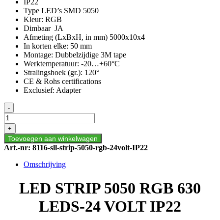
IP22
Type LED’s SMD 5050
Kleur: RGB
Dimbaar JA
Afmeting (LxBxH, in mm) 5000x10x4
In korten elke: 50 mm
Montage: Dubbelzijdige 3M tape
Werktemperatuur: -20…+60°C
Stralingshoek (gr.): 120°
CE & Rohs certifications
Exclusief: Adapter
LED
-
STRIP
5050
+
RGB
Toevoegen aan winkelwagen
30
Art.-nr:
8116-sll-strip-5050-rgb-24volt-IP22
LEDS-
24
Omschrijving
VOLT
IP22
LED STRIP 5050 RGB 630
aantal
LEDS-24 VOLT IP22