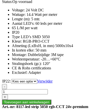
Status:
Op voorraad
tot
€62,50
Voltage: 24 Volt DC
Wattage: 14.4 Watt per meter
Lengte (m): 5 mtr.
Aantal LED's: 60 leds per meter
65 L/M per watt
IP20
Type LED’s SMD 5050
Kleur: RGB-PRO-CCT
Afmeting (LxBxH, in mm) 5000x10x4
In korten elke: 50 mm
Montage: Dubbelzijdige 3M tape
Werktemperatuur: -20…+60°C
Stralingshoek (gr.): 120°
CE & Rohs certifications
Exclusief: Adapter
IP22:
Verwijder
LED
-
STRIP
IP22-
+
24V
Toevoegen aan winkelwagen
5
Art.-nr:
8117-led strip 5050 rgb-CCT 24v-premium
METER