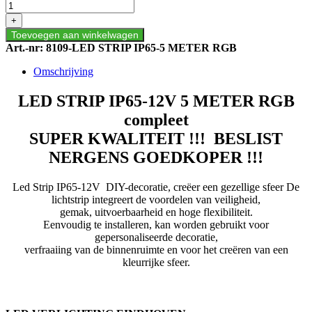
STRIP
IP65-
+
12V
Toevoegen aan winkelwagen
5
Art.-nr:
8109-LED STRIP IP65-5 METER RGB
METER
RGB
Omschrijving
compleet
aantal
LED STRIP IP65-12V 5 METER RGB
compleet
SUPER KWALITEIT !!! BESLIST
NERGENS GOEDKOPER !!!
Led Strip IP65-12V DIY-decoratie, creëer een gezellige sfeer
De
lichtstrip integreert de voordelen van veiligheid,
gemak, uitvoerbaarheid en hoge flexibiliteit.
Eenvoudig te installeren, kan worden gebruikt voor
gepersonaliseerde decoratie,
verfraaiing van de binnenruimte en voor het creëren van een
kleurrijke sfeer.