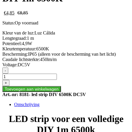
€
4,85
€
8,85
Status:
Op voorraad
Kleur van de luz:
Luz Cálida
Lengtegraad:
1 m
Potentieel:
4,9W
Kleurtemperatuur:650
0K
Bescherming:
IP65 (alleen voor de bescherming van het licht)
Caudale lichtsterkte:
450lm/m
Voltage:
DC5V
LED
-
Strip
voor
+
een
Toevoegen aan winkelwagen
volledige
Art.-nr:
8181- led strip DIV 6500K DC5V
DIY
1m
Omschrijving
6500K
aantal
LED strip voor een volledige
DIY 1m 6500k