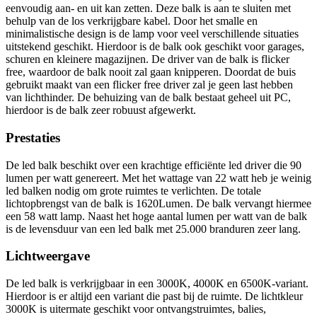
eenvoudig aan- en uit kan zetten. Deze balk is aan te sluiten met
behulp van de los verkrijgbare kabel. Door het smalle en
minimalistische design is de lamp voor veel verschillende situaties
uitstekend geschikt. Hierdoor is de balk ook geschikt voor garages,
schuren en kleinere magazijnen. De driver van de balk is flicker
free, waardoor de balk nooit zal gaan knipperen. Doordat de buis
gebruikt maakt van een flicker free driver zal je geen last hebben
van lichthinder. De behuizing van de balk bestaat geheel uit PC,
hierdoor is de balk zeer robuust afgewerkt.
Prestaties
De led balk beschikt over een krachtige efficiënte led driver die 90
lumen per watt genereert. Met het wattage van 22 watt heb je weinig
led balken nodig om grote ruimtes te verlichten. De totale
lichtopbrengst van de balk is 1620Lumen. De balk vervangt hiermee
een 58 watt lamp. Naast het hoge aantal lumen per watt van de balk
is de levensduur van een led balk met 25.000 branduren zeer lang.
Lichtweergave
De led balk is verkrijgbaar in een 3000K, 4000K en 6500K-variant.
Hierdoor is er altijd een variant die past bij de ruimte. De lichtkleur
3000K is uitermate geschikt voor ontvangstruimtes, balies,