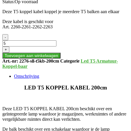
Status:
Op voorraad
Deze T5 koppel kabel koppel je meerdere T5 balken aan elkaar
Deze kabel is geschikt voor
Art. 2260-2261-2262-2263
LED
-
T5
KOPPEL
+
KABEL
Toevoegen aan winkelwagen
200cm
Art.-nr:
2276-sll-t5kb-200cm
Categorie
Led T5 Armatuur-
aantal
Koppel-baar
Omschrijving
LED T5 KOPPEL KABEL 200cm
Deze LED T5 KOPPEL KABEL 200cm beschikt over een
geïntegreerde lamp waardoor je magazijnen, werkruimtes of andere
vergelijkbare ruimtes direct kan verlichten.
De balk beschikt over een schakelaar waardoor je de lamp