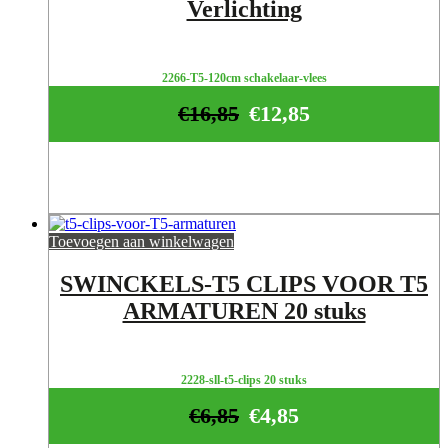
Verlichting
2266-T5-120cm schakelaar-vlees
€
16,85
€
12,85
Toevoegen aan winkelwagen
SWINCKELS-T5 CLIPS VOOR T5
ARMATUREN 20 stuks
2228-sll-t5-clips 20 stuks
€
6,85
€
4,85