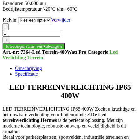
Branduren 50.000 uur
Bedrijfstemperatuur '-20°C t/m +60°C
Kelvin:
Verwijder
LED
-
TERREINVERLICHTING
IP65
+
400W
Toevoegen aan winkelwagen
aantal
Art.-nr:
7364-Led Terrein-400Watt Pro
Categorie
Led
Verlichting Terrein
Omschrijving
Specificatie
LED TERREINVERLICHTING IP65
400W
LED TERREINVERLICHTING IP65 400W Zoekt u krachtige en
betrouwbare verlichting voor buitenruimtes?
De Led
terreinverlichting Hermes
is de perfecte oplossing. Met zijn
moderne technologie, robuuste ontwerp en veelzijdigheid is dit
armatuur
ideaal voor parkeerplaatsen, sportvelden, industriële terreinen en