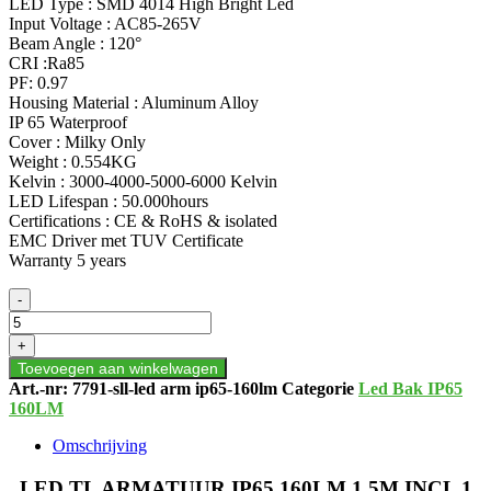
LED Type : SMD 4014 High Bright Led
Input Voltage : AC85-265V
Beam Angle : 120°
CRI :Ra85
PF: 0.97
Housing Material : Aluminum Alloy
IP 65 Waterproof
Cover : Milky Only
Weight : 0.554KG
Kelvin : 3000-4000-5000-6000 Kelvin
LED Lifespan : 50.000hours
Certifications : CE & RoHS & isolated
EMC Driver met TUV Certificate
Warranty 5 years
LED
-
TL
ARMATUUR
+
IP65
Toevoegen aan winkelwagen
160LM
Art.-nr:
7791-sll-led arm ip65-160lm
Categorie
Led Bak IP65
1.5M
160LM
INCL
1
Omschrijving
BUIS
aantal
LED TL ARMATUUR IP65 160LM 1.5M INCL 1