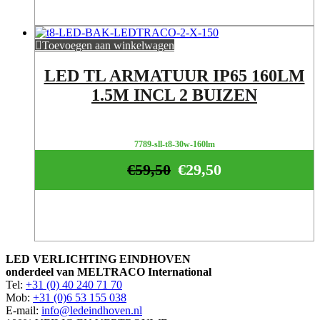
Toevoegen aan winkelwagen
LED TL ARMATUUR IP65 160LM
1.5M INCL 2 BUIZEN
7789-sll-t8-30w-160lm
€
59,50
€
29,50
LED VERLICHTING EINDHOVEN
onderdeel van MELTRACO International
Tel:
+31 (0) 40 240 71 70
Mob:
+31 (0)6 53 155 038
E-mail:
info@ledeindhoven.nl