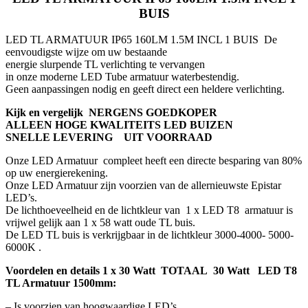
BUIS
LED TL ARMATUUR IP65 160LM 1.5M INCL 1 BUIS De
eenvoudigste wijze om uw bestaande
energie slurpende TL verlichting te vervangen
in onze moderne LED Tube armatuur waterbestendig.
Geen aanpassingen nodig en geeft direct een heldere verlichting.
Kijk en vergelijk NERGENS GOEDKOPER
ALLEEN HOGE KWALITEITS LED BUIZEN
SNELLE LEVERING UIT VOORRAAD
Onze LED Armatuur compleet heeft een directe besparing van 80%
op uw energierekening.
Onze LED Armatuur zijn voorzien van de allernieuwste Epistar
LED’s.
De lichthoeveelheid en de lichtkleur van 1 x LED T8 armatuur is
vrijwel gelijk aan 1 x 58 watt oude TL buis.
De LED TL buis is verkrijgbaar in de lichtkleur 3000-4000- 5000-
6000K .
Voordelen en details 1 x 30 Watt TOTAAL 30 Watt LED T8
TL Armatuur 1500mm:
– Is voorzien van hoogwaardige LED’s