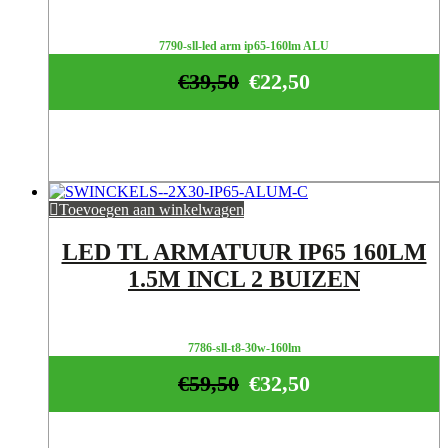
7790-sll-led arm ip65-160lm ALU
€
39,50
€
22,50
Toevoegen aan winkelwagen
LED TL ARMATUUR IP65 160LM
1.5M INCL 2 BUIZEN
7786-sll-t8-30w-160lm
€
59,50
€
32,50