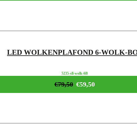
LED WOLKENPLAFOND 6-WOLK-B
5235-sll-wolk-6B
€
79,50
€
59,50