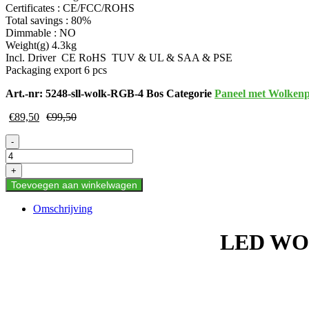
Certificates : CE/FCC/ROHS
Total savings : 80%
Dimmable : NO
Weight(g) 4.3kg
Incl. Driver CE RoHS TUV & UL & SAA & PSE
Packaging export 6 pcs
Art.-nr:
5248-sll-wolk-RGB-4 Bos
Categorie
Paneel met Wolkenp
€
89,50
€
99,50
LED
-
WOLKENPLAFOND
4-
+
WOLK-
Toevoegen aan winkelwagen
BOS
IN
Omschrijving
RGB
aantal
LED WO