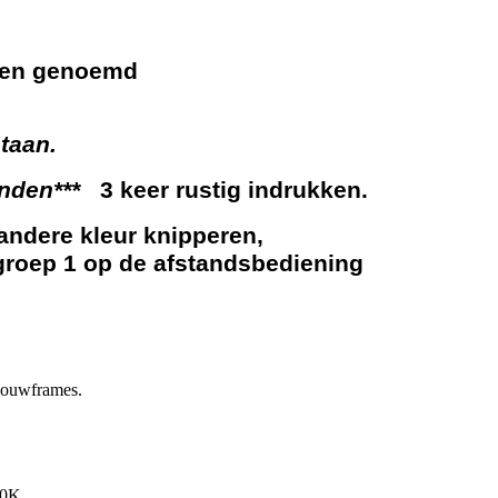
len genoemd
taan.
nden***
3 keer rustig indrukken.
andere kleur knipperen,
groep 1 op de afstandsbediening
pbouwframes.
00K