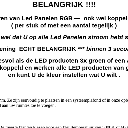
BELANGRIJK !!!!
en van Led Panelen RGB — ook wel koppe
( per stuk of met een aantal tegelijk )
 wel dat U op alle Led Panelen stroom hebt s
diening ECHT BELANGRIJK ***
binnen 3 seco
vol als de LED producten 3x groen of een 
ekoppeld en werken alle LED producten van 
en kunt U de kleur instellen wat U wilt .
2 mm. Ze zijn eenvoudig te plaatsen in een systeemplafond of in onze o
jl aan uw ruimtes toe te voegen.
. De meeste klanten kiezen voor een kleurtemperatuur van 5000K of 60