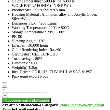
Color Temperature : 5000 K of 6000 K (
WOLKENPLAFOND) ( INBOUW )
Product Size :595 x 595 x 9.5 mm
Housing Material : Aluminum alloy and Acrylic Cover,
Silver/White
Luminous Flux : 4200 Lumen
Working Temperature : 20°C ~ 80°C
Storage Temperature : 20°C ~ 80°C
PF: 90
Viewing Angle : 120°
Lifespan : 30.000 hours
Color Rendering Index: Ra >90
Certificates : CE/FCC/ROHS
Total savings : 80%
Dimmable : NO
Weight(g) 4.3kg
Incl. Driver CE RoHS TUV & UL & SAA & PSE
Packaging export 6 pcs
LED-
-
WOLKENPLAFOND
VERDEELD
+
OVER
Toevoegen aan winkelwagen
4
Art.-nr:
5230-sll-wolk-4
Categorie
Paneel met Wolkenplafond
PANELEN
Tags:
led
,
wolkenplafond