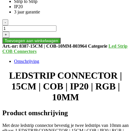
Strip to Strip
IP20
3 jaar garantie
LEDSTRIP
-
CONNECTOR
|
+
15CM
Toevoegen aan winkelwagen
|
Art.-nr:
8387-15CM | COB-10MM-803964
Categorie
Led Strip
COB
COB Connectors
|
IP20
Omschrijving
|
RGB
LEDSTRIP CONNECTOR |
|
10MM
15CM | COB | IP20 | RGB |
aantal
10MM
Product omschrijving
Met deze ledstrip connector bevestig je twee ledstrips van 10mm aan
elkaar. LEDSTRIP CONNECTOR | 15CM | COB | IP20 | RGB |