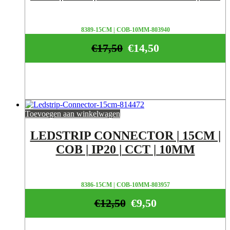
8389-15CM | COB-10MM-803940
€
17,50
€
14,50
Toevoegen aan winkelwagen
LEDSTRIP CONNECTOR | 15CM |
COB | IP20 | CCT | 10MM
8386-15CM | COB-10MM-803957
€
12,50
€
9,50