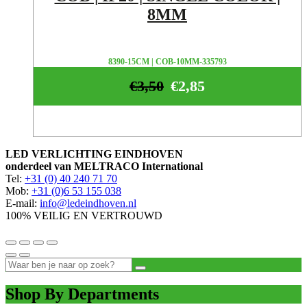
8MM
8390-15CM | COB-10MM-335793
€
3,50
€
2,85
LED VERLICHTING EINDHOVEN
onderdeel van MELTRACO International
Tel:
+31 (0) 40 240 71 70
Mob:
+31 (0)6 53 155 038
E-mail:
info@ledeindhoven.nl
100% VEILIG EN VERTROUWD
Shop By Departments