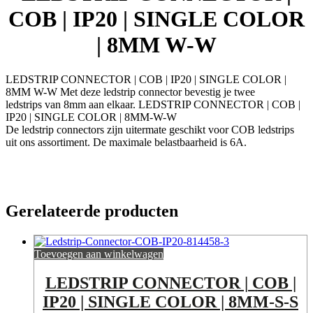
W-
COB | IP20 | SINGLE COLOR
W
aantal
| 8MM W-W
LEDSTRIP CONNECTOR | COB | IP20 | SINGLE COLOR |
8MM W-W Met deze ledstrip connector bevestig je twee
ledstrips van 8mm aan elkaar. LEDSTRIP CONNECTOR | COB |
IP20 | SINGLE COLOR | 8MM-W-W
De ledstrip connectors zijn uitermate geschikt voor COB ledstrips
uit ons assortiment. De maximale belastbaarheid is 6A.
Gerelateerde producten
Toevoegen aan winkelwagen
LEDSTRIP CONNECTOR | COB |
IP20 | SINGLE COLOR | 8MM-S-S