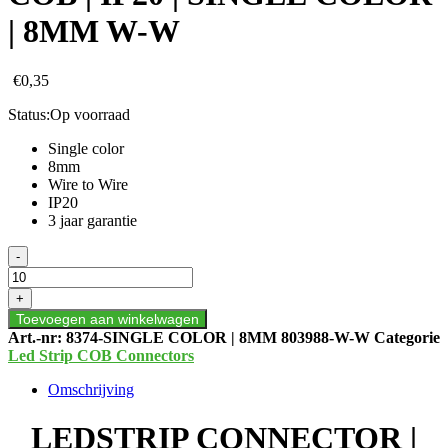
| 8MM W-W
€
0,35
Status:
Op voorraad
Single color
8mm
Wire to Wire
IP20
3 jaar garantie
LEDSTRIP
-
CONNECTOR
|
+
COB
Toevoegen aan winkelwagen
|
Art.-nr:
8374-SINGLE COLOR | 8MM 803988-W-W
Categorie
IP20
Led Strip COB Connectors
|
SINGLE
Omschrijving
COLOR
|
LEDSTRIP CONNECTOR |
8MM