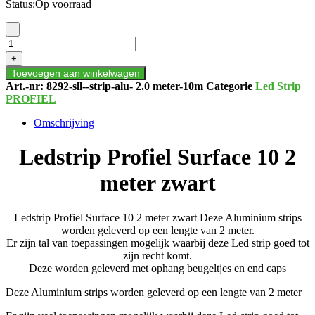
Status:
Op voorraad
Ledstrip
-
Profiel
Surface
+
10
Toevoegen aan winkelwagen
2
Art.-nr:
8292-sll--strip-alu- 2.0 meter-10m
Categorie
Led Strip
meter
PROFIEL
zwart
aantal
Omschrijving
Ledstrip Profiel Surface 10 2
meter zwart
Ledstrip Profiel Surface 10 2 meter zwart Deze Aluminium strips
worden geleverd op een lengte van 2 meter.
Er zijn tal van toepassingen mogelijk waarbij deze Led strip goed tot
zijn recht komt.
Deze worden geleverd met ophang beugeltjes en end caps
Deze Aluminium strips worden geleverd op een lengte van 2 meter