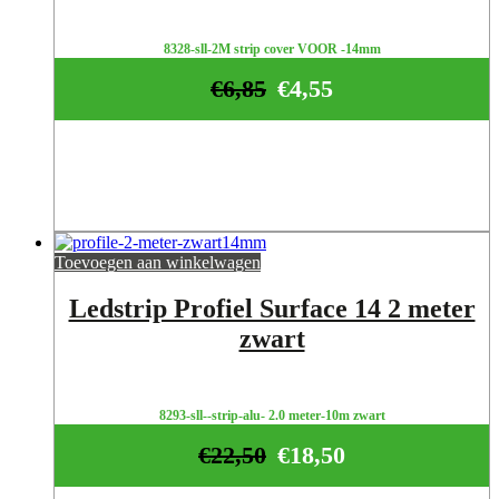
8328-sll-2M strip cover VOOR -14mm
€
6,85
€
4,55
Toevoegen aan winkelwagen
Ledstrip Profiel Surface 14 2 meter
zwart
8293-sll--strip-alu- 2.0 meter-10m zwart
€
22,50
€
18,50