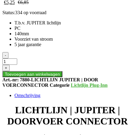
€
5,25
€
6,85
Status:
334 op voorraad
T.b.v. JUPITER lichtlijn
PC
140mm
Voorziet van stroom
5 jaar garantie
LICHTLIJN
-
|
JUPITER
+
|
Toevoegen aan winkelwagen
DOORVOER
Art.-nr:
7880-LICHTLIJN JUPITER | DOOR
CONNECTOR
VOERCONNECTOR
Categorie
Lichtlijn Plug-Inn
aantal
Omschrijving
LICHTLIJN | JUPITER |
DOORVOER CONNECTOR