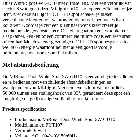
Dual White Spot 6W GU10 met diffuse lens. Met een verbruik van
slechts 6 watt geeft deze Mi-light Gu10 spot op een efficiënte wijze
licht. Met deze MI-light CCT LED spot schakel je tussen
verschillende kleuren wit waaronder, warm wit, neutraal wit en
koud wit. Doordat je zelf een kleur naar wens kiest creëer je
moeiteloos de gewenste sfeer. Of het nu gaat om een woonkamer,
slaapkamer, keuken of een commerciële ruimte zoals een restaurant
of een bar. Met deze energiezuinige CCT LED spot bespaar je tot
wel 80% energie waardoor het niet alleen goed is voor je
portemonnee maar ook voor het milieu.
Met afstandsbediening
De MiBoxer Dual White Spot 6W GU10 is eenvoudig te installeren
en te bedienen met verschillende afstandsbedieningen en
wandpanelen van Mi-Light. Met een levensduur van maar liefst
50.000 uur en een stralingshoek van 30°, garandeert deze spot een
langdurige en gelijkmatige verlichting in elke ruimte.
Product specificaties:
Productnaam: MiBoxer Dual White Spot 6W GU10
Modelnummer: FUT107
Verbruik: 6 watt
Voltage: AC 100-240V 50/60Hz