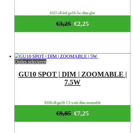
6327-sll-led gu10-5w-dim-glas
€
3,25
€
2,25
Opties selecteren
GU10 SPOT | DIM | ZOOMABLE |
7.5W
6318-sll-gu10-7.5 watt-dim-zoomable
€
9,85
€
7,25