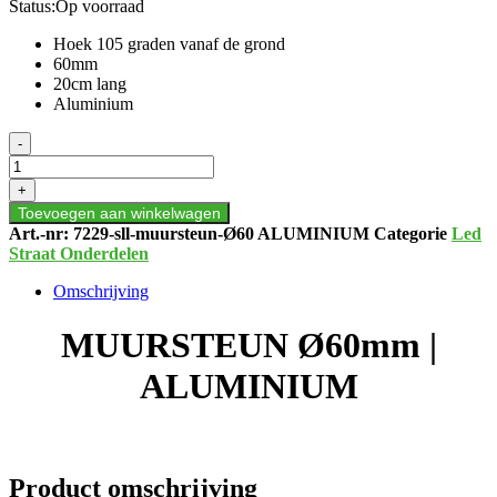
Status:
Op voorraad
Hoek 105 graden vanaf de grond
60mm
20cm lang
Aluminium
MUURSTEUN
-
Ø60mm
|
+
ALUMINIUM
Toevoegen aan winkelwagen
aantal
Art.-nr:
7229-sll-muursteun-Ø60 ALUMINIUM
Categorie
Led
Straat Onderdelen
Omschrijving
MUURSTEUN Ø60mm |
ALUMINIUM
Product omschrijving