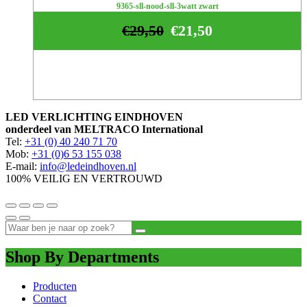
9365-sll-nood-sll-3watt zwart
€
29,50
€
21,50
LED VERLICHTING EINDHOVEN
onderdeel van MELTRACO International
Tel:
+31 (0) 40 240 71 70
Mob:
+31 (0)6 53 155 038
E-mail:
info@ledeindhoven.nl
100% VEILIG EN VERTROUWD
Shop By Departments
Producten
Contact