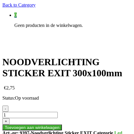
Back to
Category
0
Geen producten in de winkelwagen.
NOODVERLICHTING
STICKER EXIT 300x100mm
€
2,75
Status:
Op voorraad
NOODVERLICHTING
-
STICKER
EXIT
+
300x100mm
Toevoegen aan winkelwagen
aantal
Art.-nr:
9397-Noodverlichting Sticker EXIT
Categorie
Led