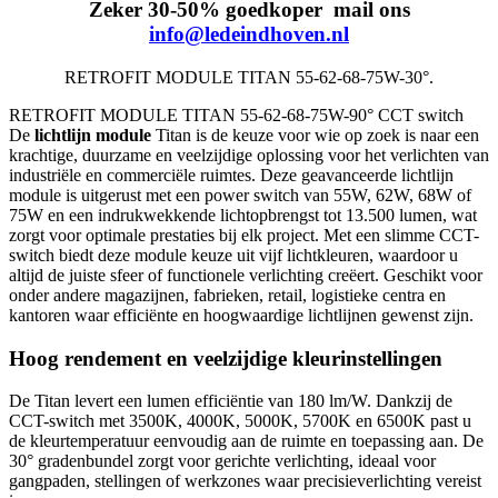
Zeker 30-50% goedkoper mail ons
info@ledeindhoven.nl
RETROFIT MODULE TITAN 55-62-68-75W-30°.
RETROFIT MODULE TITAN 55-62-68-75W-90° CCT switch
De
lichtlijn module
Titan is de keuze voor wie op zoek is naar een
krachtige, duurzame en veelzijdige oplossing voor het verlichten van
industriële en commerciële ruimtes. Deze geavanceerde lichtlijn
module is uitgerust met een power switch van 55W, 62W, 68W of
75W en een indrukwekkende lichtopbrengst tot 13.500 lumen, wat
zorgt voor optimale prestaties bij elk project. Met een slimme CCT-
switch biedt deze module keuze uit vijf lichtkleuren, waardoor u
altijd de juiste sfeer of functionele verlichting creëert. Geschikt voor
onder andere magazijnen, fabrieken, retail, logistieke centra en
kantoren waar efficiënte en hoogwaardige lichtlijnen gewenst zijn.
Hoog rendement en veelzijdige kleurinstellingen
De Titan levert een lumen efficiëntie van 180 lm/W. Dankzij de
CCT-switch met 3500K, 4000K, 5000K, 5700K en 6500K past u
de kleurtemperatuur eenvoudig aan de ruimte en toepassing aan. De
30° gradenbundel zorgt voor gerichte verlichting, ideaal voor
gangpaden, stellingen of werkzones waar precisieverlichting vereist