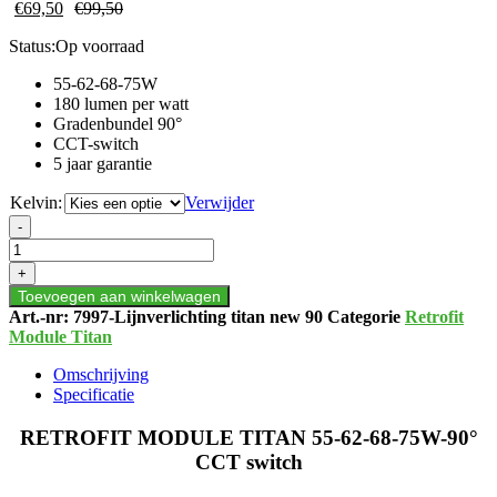
€
69,50
€
99,50
Status:
Op voorraad
55-62-68-75W
180 lumen per watt
Gradenbundel 90°
CCT-switch
5 jaar garantie
Kelvin:
Verwijder
RETROFIT
-
MODULE
TITAN
+
55-
Toevoegen aan winkelwagen
62-
Art.-nr:
7997-Lijnverlichting titan new 90
Categorie
Retrofit
68-
Module Titan
75W-
90°
Omschrijving
CCT
Specificatie
switch
aantal
RETROFIT MODULE TITAN 55-62-68-75W-90°
CCT switch