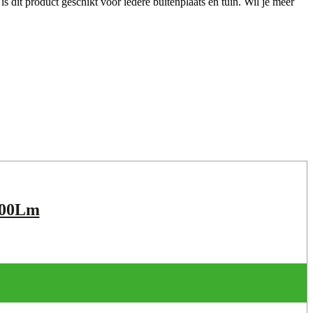
 dit product geschikt voor iedere buitenplaats en tuin. Wil je meer
00Lm