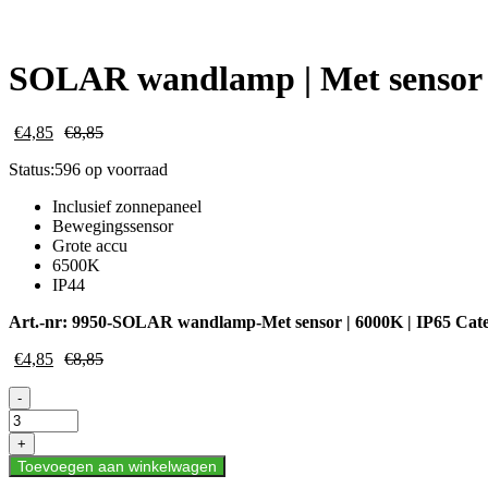
SOLAR wandlamp | Met sensor |
€
4,85
€
8,85
Status:
596 op voorraad
Inclusief zonnepaneel
Bewegingssensor
Grote accu
6500K
IP44
Art.-nr:
9950-SOLAR wandlamp-Met sensor | 6000K | IP65
Cat
€
4,85
€
8,85
SOLAR
-
wandlamp
|
+
Met
Toevoegen aan winkelwagen
sensor