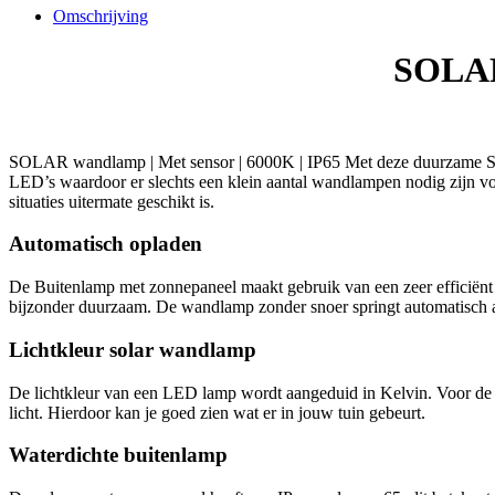
|
Omschrijving
6000K
|
SOLAR 
IP65
aantal
SOLAR wandlamp | Met sensor | 6000K | IP65 Met deze duurzame SOL
LED’s waardoor er slechts een klein aantal wandlampen nodig zijn vo
situaties uitermate geschikt is.
Automatisch opladen
De Buitenlamp met zonnepaneel maakt gebruik van een zeer efficiënt z
bijzonder duurzaam. De wandlamp zonder snoer springt automatisch a
Lichtkleur solar wandlamp
De lichtkleur van een LED lamp wordt aangeduid in Kelvin. Voor de K
licht. Hierdoor kan je goed zien wat er in jouw tuin gebeurt.
Waterdichte buitenlamp