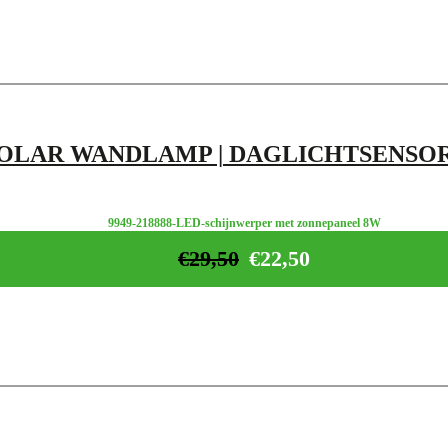
OLAR WANDLAMP | DAGLICHTSENSOR
9949-218888-LED-schijnwerper met zonnepaneel 8W
€
29,50
€
22,50