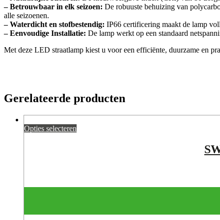
– Betrouwbaar in elk seizoen:
De robuuste behuizing van polycarbon
alle seizoenen.
– Waterdicht en stofbestendig:
IP66 certificering maakt de lamp vol
– Eenvoudige Installatie:
De lamp werkt op een standaard netspanning
Met deze LED straatlamp kiest u voor een efficiënte, duurzame en prak
Gerelateerde producten
Opties selecteren
SW