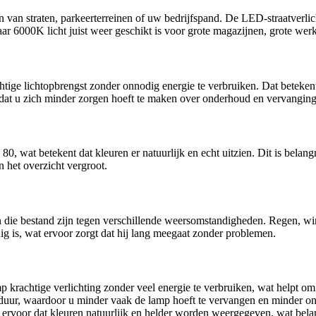
en van straten, parkeerterreinen of uw bedrijfspand. De LED-straatverli
 6000K licht juist weer geschikt is voor grote magazijnen, grote werkr
ge lichtopbrengst zonder onnodig energie te verbruiken. Dat betekent d
at u zich minder zorgen hoeft te maken over onderhoud en vervanging
, wat betekent dat kleuren er natuurlijk en echt uitzien. Dit is belan
n het overzicht vergroot.
 die bestand zijn tegen verschillende weersomstandigheden. Regen, wi
dig is, wat ervoor zorgt dat hij lang meegaat zonder problemen.
p krachtige verlichting zonder veel energie te verbruiken, wat helpt om
uur, waardoor u minder vaak de lamp hoeft te vervangen en minder on
rvoor dat kleuren natuurlijk en helder worden weergegeven, wat belang