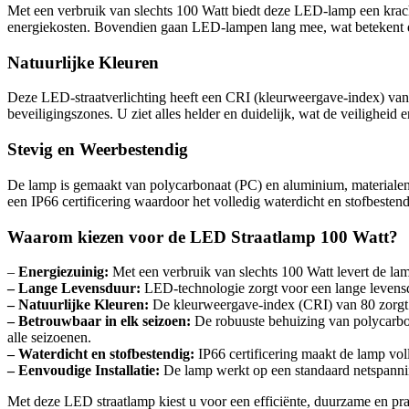
Met een verbruik van slechts 100 Watt biedt deze LED-lamp een krachti
energiekosten. Bovendien gaan LED-lampen lang mee, wat betekent d
Natuurlijke Kleuren
Deze LED-straatverlichting heeft een CRI (kleurweergave-index) van 80
beveiligingszones. U ziet alles helder en duidelijk, wat de veiligheid e
Stevig en Weerbestendig
De lamp is gemaakt van polycarbonaat (PC) en aluminium, materialen
een IP66 certificering waardoor het volledig waterdicht en stofbesten
Waarom kiezen voor de LED Straatlamp 100 Watt?
–
Energiezuinig:
Met een verbruik van slechts 100 Watt levert de lam
– Lange Levensduur:
LED-technologie zorgt voor een lange levensd
– Natuurlijke Kleuren:
De kleurweergave-index (CRI) van 80 zorgt e
– Betrouwbaar in elk seizoen:
De robuuste behuizing van polycarbon
alle seizoenen.
– Waterdicht en stofbestendig:
IP66 certificering maakt de lamp vol
– Eenvoudige Installatie:
De lamp werkt op een standaard netspanning
Met deze LED straatlamp kiest u voor een efficiënte, duurzame en prak