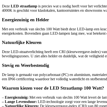
Deze
LED straatlamp
is precies wat u nodig heeft voor het verlicht
4000K is geschikt voor klaslokalen, kantoorruimtes en showrooms waar
Energiezuinig en Helder
Met een verbruik van slechts 100 Watt biedt deze LED-lamp een krachti
energiekosten. Bovendien gaan LED-lampen lang mee, wat betekent d
Natuurlijke Kleuren
Deze LED-straatverlichting heeft een CRI (kleurweergave-index) van 80
beveiligingszones. U ziet alles helder en duidelijk, wat de veiligheid e
Stevig en Weerbestendig
De lamp is gemaakt van polycarbonaat (PC) en aluminium, materialen
een IP66 certificering waardoor het volledig waterdicht en stofbesten
Waarom kiezen voor de LED Straatlamp 100 Watt?
–
Energiezuinig:
Met een verbruik van slechts 100 Watt levert de lam
– Lange Levensduur:
LED-technologie zorgt voor een lange levensd
– Natuurlijke Kleuren:
De kleurweergave-index (CRI) van 80 zorgt e