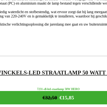
aat (PC) en aluminium maakt de lamp bestand tegen verschillende wee
ledig waterdicht en stofbestendig, wat ervoor zorgt dat hij lang meega
 van 220-240V en is gemakkelijk te installeren, waardoor hij geschikt
tische verlichtingsoplossing die jarenlang mee gaat en uw buitenruimte
INCKELS-LED STRAATLAMP 50 WATT
7231-sll-led-staatlamp 50W HERO
€
32,50
€
15,85