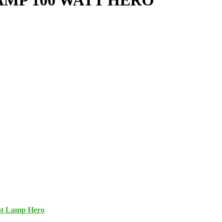
MP 100 WATT HERO
at Lamp Hero