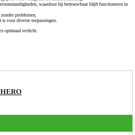
rsomstandigheden, waardoor hij betrouwbaar blijft functioneren in
at zonder problemen.
 is voor diverse toepassingen.
s optimaal verlicht.
 HERO