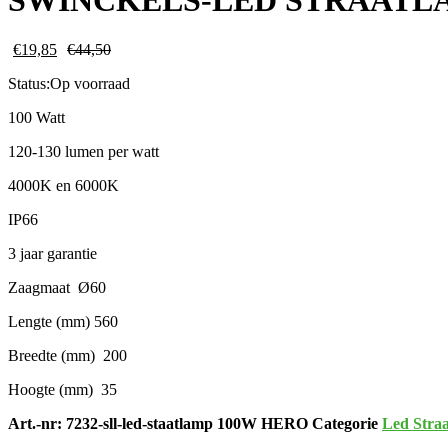
SWINCKELS-LED STRAATLA
€
19,85
€
44,50
Status:
Op voorraad
100 Watt
120-130 lumen per watt
4000K en 6000K
IP66
3 jaar garantie
Zaagmaat Ø60
Lengte (mm) 560
Breedte (mm) 200
Hoogte (mm) 35
Art.-nr:
7232-sll-led-staatlamp 100W HERO
Categorie
Led Stra