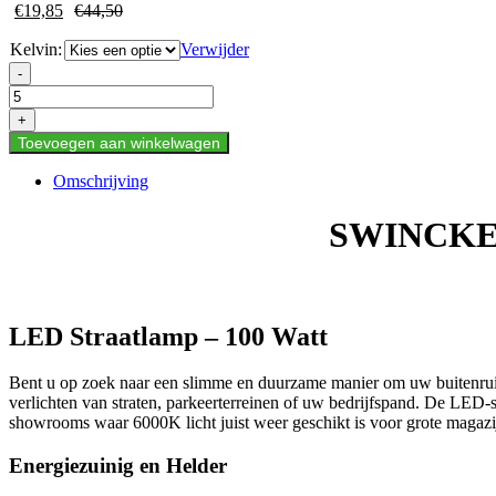
€
19,85
€
44,50
Kelvin:
Verwijder
SWINCKELS-
-
LED
STRAATLAMP
+
100
Toevoegen aan winkelwagen
WATT
HERO
Omschrijving
aantal
SWINCKE
LED Straatlamp – 100 Watt
Bent u op zoek naar een slimme en duurzame manier om uw bu
verlichten van straten, parkeerterreinen of uw bedrijfspand. De LED-s
showrooms waar 6000K licht juist weer geschikt is voor grote magazij
Energiezuinig en Helder