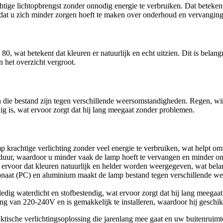
ge lichtopbrengst zonder onnodig energie te verbruiken. Dat betekent d
at u zich minder zorgen hoeft te maken over onderhoud en vervanging
, wat betekent dat kleuren er natuurlijk en echt uitzien. Dit is belan
n het overzicht vergroot.
 die bestand zijn tegen verschillende weersomstandigheden. Regen, wi
dig is, wat ervoor zorgt dat hij lang meegaat zonder problemen.
p krachtige verlichting zonder veel energie te verbruiken, wat helpt om
uur, waardoor u minder vaak de lamp hoeft te vervangen en minder on
rvoor dat kleuren natuurlijk en helder worden weergegeven, wat belang
aat (PC) en aluminium maakt de lamp bestand tegen verschillende wee
ledig waterdicht en stofbestendig, wat ervoor zorgt dat hij lang meega
 van 220-240V en is gemakkelijk te installeren, waardoor hij geschikt
tische verlichtingsoplossing die jarenlang mee gaat en uw buitenruimte