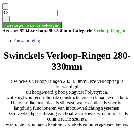
Swinckels
-
Verloop-
Ringen
+
280-
Toevoegen aan winkelwagen
330mm
Art.-nr:
5204-verloop-280-330mm
Categorie
Verloop Ringen
aantal
Omschrijving
Swinckels Verloop-Ringen 280-
330mm
Swinckels Verloop-Ringen 280-330mmDeze verloopring is
vervaardigd
uit hoogwaardig h
oog slagvast Polystyreen
,
wat zorgt voor een robuuste constructie en een lange levensduur.
Het gebruikte materiaal is slijtvast, wat essentieel is voor het
langdurig functioneren van inbouwverlichtingssystemen.
Deze veelzijdige oplossing is ideaal voor zowel woonruimtes als
commerciële settings,
waaronder woningen, kantoren, winkels en horecagelegenheden.