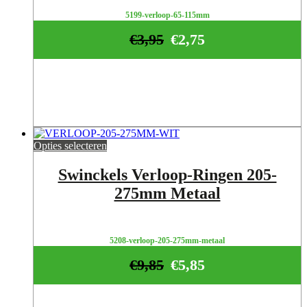
5199-verloop-65-115mm
€
3,95
€
2,75
Opties selecteren
Swinckels Verloop-Ringen 205-
275mm Metaal
5208-verloop-205-275mm-metaal
€
9,85
€
5,85