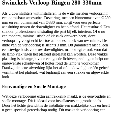
Swinckels Verloop-Ringen 280-330mm
Als u downlighters wilt installeren, is de witte metalen verloopring
een onmisbaar accessoire. Deze ring, met een binnenmaat van Ø280
mm en een buitenmaat van Ø330 mm, zorgt voor een perfecte
aansluiting tussen de downlighter en het plafond. Het resultaat? Een
strakke, professionele uitstraling die past bij elk interieur. Of u nu
een modern, minimalistisch of klassiek ontwerp heeft, deze
verloopring voegt echt iets toe aan de esthetiek van uw ruimte. De
dikte van de verloopring is slechts 3 mm. Dit garandeert niet alleen
een stevige basis voor uw downlighter, maar zorgt er ook voor dat
de lamp vlak tegen het plafond geplaatst kan worden. Deze vlakke
plaatsing is belangrijk voor een goede lichtverspreiding en helpt om
ongewenste schaduwen of holtes rond de lamp te voorkomen.
Dankzij de nette afwerking lijkt het alsof de downlighter één geheel
vormt met het plafond, wat bijdraagt aan een strakke en afgewerkte
look.
Eenvoudige en Snelle Montage
Wat deze verloopring extra aantrekkelijk maakt, is de eenvoudige en
snelle montage. Dit is ideaal voor installateurs en groothandels.
Door het lichte gewicht is de installatie een makkelijke klus en heeft
u geen speciaal gereedschap nodig. Dit maakt de verloopring een