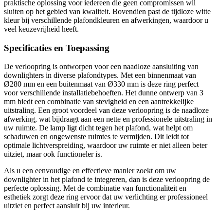
praktische oplossing voor iedereen die geen compromissen wil
sluiten op het gebied van kwaliteit. Bovendien past de tijdloze witte
kleur bij verschillende plafondkleuren en afwerkingen, waardoor u
veel keuzevrijheid heeft.
Specificaties en Toepassing
De verloopring is ontworpen voor een naadloze aansluiting van
downlighters in diverse plafondtypes. Met een binnenmaat van
Ø280 mm en een buitenmaat van Ø330 mm is deze ring perfect
voor verschillende installatiebehoeften. Het dunne ontwerp van 3
mm biedt een combinatie van stevigheid en een aantrekkelijke
uitstraling. Een groot voordeel van deze verloopring is de naadloze
afwerking, wat bijdraagt aan een nette en professionele uitstraling in
uw ruimte. De lamp ligt dicht tegen het plafond, wat helpt om
schaduwen en ongewenste ruimtes te vermijden. Dit leidt tot
optimale lichtverspreiding, waardoor uw ruimte er niet alleen beter
uitziet, maar ook functioneler is.
Als u een eenvoudige en effectieve manier zoekt om uw
downlighter in het plafond te integreren, dan is deze verloopring de
perfecte oplossing. Met de combinatie van functionaliteit en
esthetiek zorgt deze ring ervoor dat uw verlichting er professioneel
uitziet en perfect aansluit bij uw interieur.