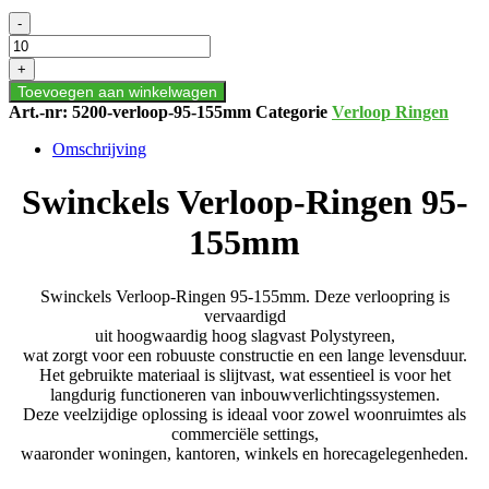
Swinckels
-
Verloop-
Ringen
+
95-
Toevoegen aan winkelwagen
155mm
Art.-nr:
5200-verloop-95-155mm
Categorie
Verloop Ringen
aantal
Omschrijving
Swinckels Verloop-Ringen 95-
155mm
Swinckels Verloop-Ringen 95-155mm. Deze verloopring is
vervaardigd
uit hoogwaardig h
oog slagvast Polystyreen
,
wat zorgt voor een robuuste constructie en een lange levensduur.
Het gebruikte materiaal is slijtvast, wat essentieel is voor het
langdurig functioneren van inbouwverlichtingssystemen.
Deze veelzijdige oplossing is ideaal voor zowel woonruimtes als
commerciële settings,
waaronder woningen, kantoren, winkels en horecagelegenheden.