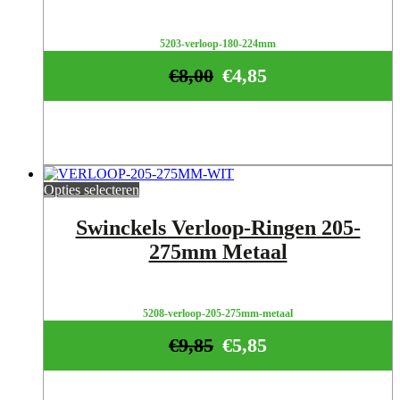
5203-verloop-180-224mm
€
8,00
€
4,85
Opties selecteren
Swinckels Verloop-Ringen 205-
275mm Metaal
5208-verloop-205-275mm-metaal
€
9,85
€
5,85