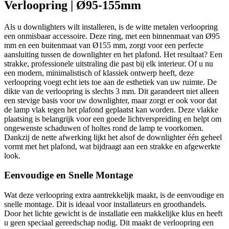
Verloopring | Ø95-155mm
Als u downlighters wilt installeren, is de witte metalen verloopring
een onmisbaar accessoire. Deze ring, met een binnenmaat van Ø95
mm en een buitenmaat van Ø155 mm, zorgt voor een perfecte
aansluiting tussen de downlighter en het plafond. Het resultaat? Een
strakke, professionele uitstraling die past bij elk interieur. Of u nu
een modern, minimalistisch of klassiek ontwerp heeft, deze
verloopring voegt echt iets toe aan de esthetiek van uw ruimte. De
dikte van de verloopring is slechts 3 mm. Dit garandeert niet alleen
een stevige basis voor uw downlighter, maar zorgt er ook voor dat
de lamp vlak tegen het plafond geplaatst kan worden. Deze vlakke
plaatsing is belangrijk voor een goede lichtverspreiding en helpt om
ongewenste schaduwen of holtes rond de lamp te voorkomen.
Dankzij de nette afwerking lijkt het alsof de downlighter één geheel
vormt met het plafond, wat bijdraagt aan een strakke en afgewerkte
look.
Eenvoudige en Snelle Montage
Wat deze verloopring extra aantrekkelijk maakt, is de eenvoudige en
snelle montage. Dit is ideaal voor installateurs en groothandels.
Door het lichte gewicht is de installatie een makkelijke klus en heeft
u geen speciaal gereedschap nodig. Dit maakt de verloopring een