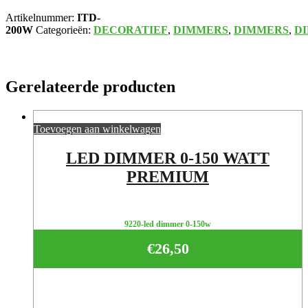
Artikelnummer:
ITD-
200W
Categorieën:
DECORATIEF
,
DIMMERS
,
DIMMERS
,
D
Gerelateerde producten
Toevoegen aan winkelwagen
LED DIMMER 0-150 WATT
PREMIUM
9220-led dimmer 0-150w
€
26,50