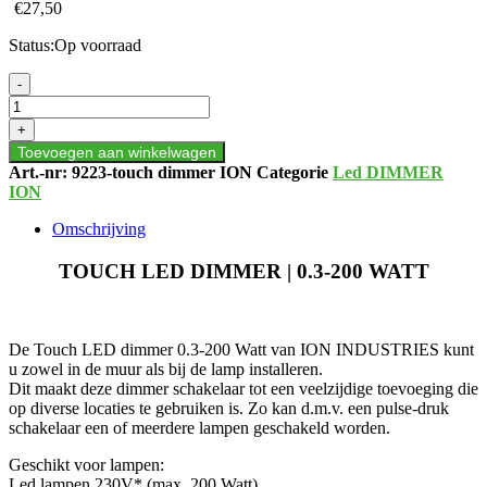
€
27,50
Status:
Op voorraad
TOUCH
-
LED
DIMMER
+
|
Toevoegen aan winkelwagen
0.3-
Art.-nr:
9223-touch dimmer ION
Categorie
Led DIMMER
200
ION
WATT
aantal
Omschrijving
TOUCH LED DIMMER | 0.3-200 WATT
De Touch LED dimmer 0.3-200 Watt van ION INDUSTRIES kunt
u zowel in de muur als bij de lamp installeren.
Dit maakt deze dimmer schakelaar tot een veelzijdige toevoeging die
op diverse locaties te gebruiken is. Zo kan d.m.v. een pulse-druk
schakelaar een of meerdere lampen geschakeld worden.
Geschikt voor lampen:
Led lampen 230V* (max. 200 Watt)