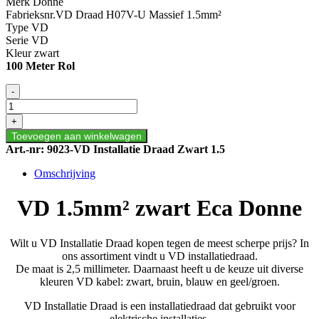
Merk Donne
Fabrieksnr.VD Draad H07V-U Massief 1.5mm²
Type VD
Serie VD
Kleur zwart
100 Meter Rol
VD
-
1.5mm²
zwart
+
Eca
Toevoegen aan winkelwagen
Donne
Art.-nr:
9023-VD Installatie Draad Zwart 1.5
aantal
Omschrijving
VD 1.5mm² zwart Eca Donne
Wilt u VD Installatie Draad kopen tegen de meest scherpe prijs? In
ons assortiment vindt u VD installatiedraad.
De maat is 2,5 millimeter. Daarnaast heeft u de keuze uit diverse
kleuren VD kabel: zwart, bruin, blauw en geel/groen.
VD Installatie Draad is een installatiedraad dat gebruikt voor
elektrische installaties.