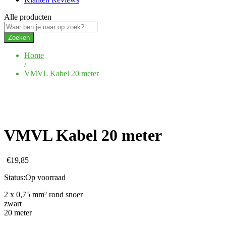
Alle producten
Zoeken
Home
/
VMVL Kabel 20 meter
VMVL Kabel 20 meter
€
19,85
Status:
Op voorraad
2 x 0,75 mm² rond snoer
zwart
20 meter