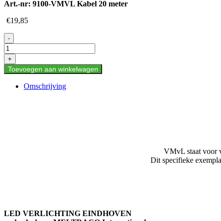
Art.-nr:
9100-VMVL Kabel 20 meter
€
19,85
VMVL
-
Kabel
20
+
meter
Toevoegen aan winkelwagen
aantal
Omschrijving
VMvL staat voor v
Dit specifieke exempl
LED VERLICHTING EINDHOVEN