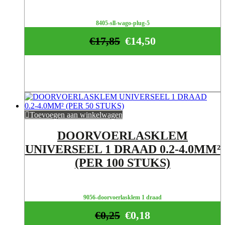
8405-sll-wago-plug-5
€
17,85
€
14,50
Toevoegen aan winkelwagen
DOORVOERLASKLEM
UNIVERSEEL 1 DRAAD 0.2-4.0MM²
(PER 100 STUKS)
9056-doorvoerlasklem 1 draad
€
0,25
€
0,18