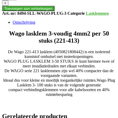
3-
+
voudig
Toevoegen aan winkelwagen
4mm2
Art.-nr:
8494-SLL-WAGO-PLUG-3
Categorie
Lasklemmen
per
50
Omschrijving
stuks
(221-
Wago lasklem 3-voudig 4mm2 per 50
413)
aantal
stuks (221-413)
De Wago 221-413 lasklem (4050821808442) is een isolerend
kunststof omhulsel met insteekopeningen.
WAGO PLUG LASKLEM 3-50 STUKS Je kunt hiermee twee of
meer installatiedraden met elkaar verbinden.
De WAGO serie 221 lasklemmen zijn wel 40% compacter dan de
voorgaande varianten.
Ideaal dus voor kleine en moeilijk toegankelijke ruimtes.Wago Plug
Lasklem 3- 100 stuks is van de volgende generatie
compact verbindingsklemmen voor alle kabelsoorten en 40%
ruimtebesparing
Gerelateerde producten