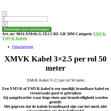
XMVK
-
Kabel
3x2.5
+
per
Toevoegen aan winkelwagen
rol
Art.-nr:
9014-XMvK-G 3X2.5 RE GR 50M
Categorie
XMVK-
50
YMVK Kabels
meter
aantal
Omschrijving
XMVK Kabel 3×2.5 per rol 50
meter
XMvK Kabel 3×2,5 per rol 50 meter
Een YMVK of YMVK-kabel is een moeilijk brandbare kabel en
veroorzaakt goed te gebruiken
bij aangebrachte waar hoge eisen aan brandveiligheid worden
gesteld.
Het gegeven dat de kabels brandbaard zijn van het merk niet
zal voortzetten via de kabelbundel.