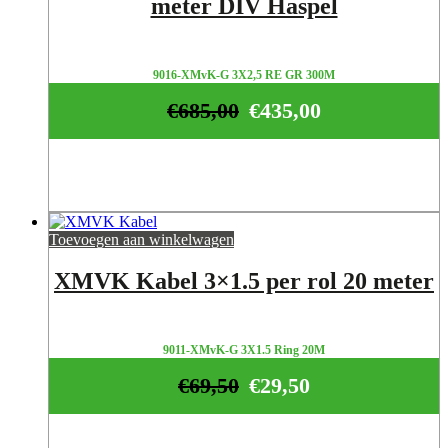
meter DIV Haspel
9016-XMvK-G 3X2,5 RE GR 300M
€
685,00
€
435,00
Toevoegen aan winkelwagen
XMVK Kabel 3×1.5 per rol 20 meter
9011-XMvK-G 3X1.5 Ring 20M
€
69,50
€
29,50