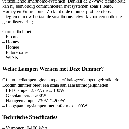
verschillende smarthome-systemen. Dankzij de Z-Wave technologie
kan hij eenvoudig communiceren met systemen zoals Fibaro,
Homey en Futurehome. Zo kunt u de dimmer probleemloos
integreren in uw bestaande smarthome-netwerk voor een optimale
gebruikservaring.
Compatibel met:
– Fibaro
– Homey
– Homee
– Futurehome
– WINK
Welke Lampen Werken met Deze Dimmer?
Of u nu ledlampen, gloeilampen of halogeenlampen gebruikt, de
Ecodim dimmer biedt een scala aan aansluitmogelijkheden:
– LED-lampen 230V: max. 100W
– Gloeilampen: 5-200W
– Halogeenlampen 230V: 5-200W
– Laagspanningslampen met trafo: max. 100W
Technische Specificaties
– Vermogen: 0-100 Watt