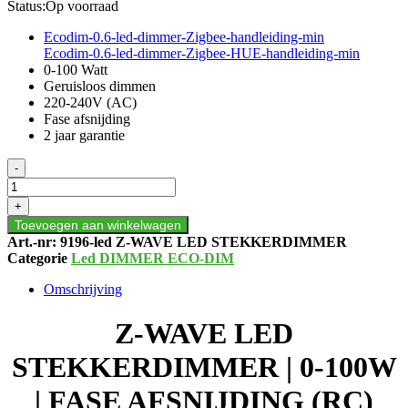
Status:
Op voorraad
Ecodim-0.6-led-dimmer-Zigbee-handleiding-min
Ecodim-0.6-led-dimmer-Zigbee-HUE-handleiding-min
0-100 Watt
Geruisloos dimmen
220-240V (AC)
Fase afsnijding
2 jaar garantie
Z-
-
WAVE
LED
+
STEKKERDIMMER
Toevoegen aan winkelwagen
|
Art.-nr:
9196-led Z-WAVE LED STEKKERDIMMER
0-
Categorie
Led DIMMER ECO-DIM
100W
|
Omschrijving
FASE
AFSNIJDING
Z-WAVE LED
(RC)
aantal
STEKKERDIMMER | 0-100W
| FASE AFSNIJDING (RC)