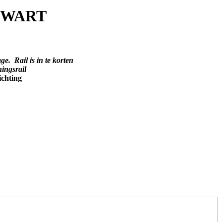
 ZWART
Rail is in te korten
ningsrail
ichting