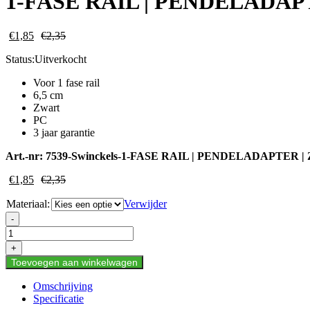
1-FASE RAIL | PENDELADAP
€
1,85
€
2,35
Status:
Uitverkocht
Voor 1 fase rail
6,5 cm
Zwart
PC
3 jaar garantie
Art.-nr:
7539-Swinckels-1-FASE RAIL | PENDELADAPTER 
€
1,85
€
2,35
Materiaal:
Verwijder
1-
-
FASE
RAIL
+
|
Toevoegen aan winkelwagen
PENDELADAPTER
|
Omschrijving
ZWART
Specificatie
aantal