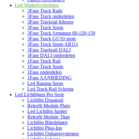
Led Winkelverlichting
3Fase Track Rails
3Fase Track onderdelen
3Fase Trackrail Inbouw
3Fase Track Spots
3Fase Track Armatuur 60-120-150
3Fase Track GU10 spots
3Fase Track Spots AR111
3Fase Trackrail DALI
3Fase DALI onderdelen
1Fase Track Rail
1Fase Track Spots
1Fase onderdelen
1Fase AANBIEDING
Led Banana Spots
Led Track Rail Schema
Led Lichtlijnen Pro Serie
Lichtlijn Draagrail
Retrofit Module Pluto
Led Lichtlijn Jupiter
Retrofit Module Titan
Lichtlijn Blindplaten
Lichtlijn Plug-Inn
Lichtlijn Ophangsystemen