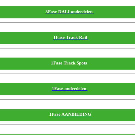
3Fase DALI onderdelen
1Fase Track Rail
1Fase Track Spots
1Fase onderdelen
1Fase AANBIEDING