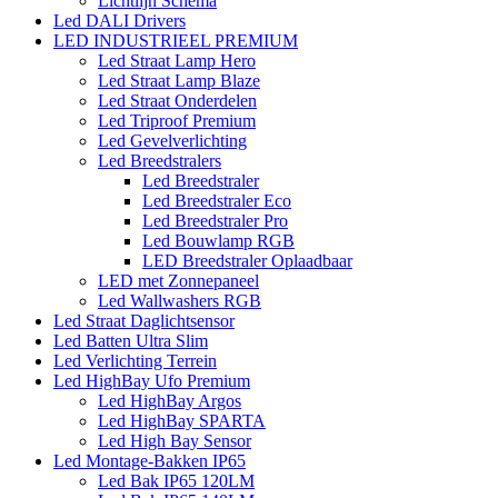
Lichtlijn Schema
Led DALI Drivers
LED INDUSTRIEEL PREMIUM
Led Straat Lamp Hero
Led Straat Lamp Blaze
Led Straat Onderdelen
Led Triproof Premium
Led Gevelverlichting
Led Breedstralers
Led Breedstraler
Led Breedstraler Eco
Led Breedstraler Pro
Led Bouwlamp RGB
LED Breedstraler Oplaadbaar
LED met Zonnepaneel
Led Wallwashers RGB
Led Straat Daglichtsensor
Led Batten Ultra Slim
Led Verlichting Terrein
Led HighBay Ufo Premium
Led HighBay Argos
Led HighBay SPARTA
Led High Bay Sensor
Led Montage-Bakken IP65
Led Bak IP65 120LM