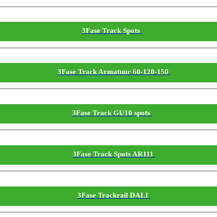
3Fase Track Spots
3Fase Track Armatuur 60-120-150
3Fase Track GU10 spots
3Fase Track Spots AR111
3Fase Trackrail DALI