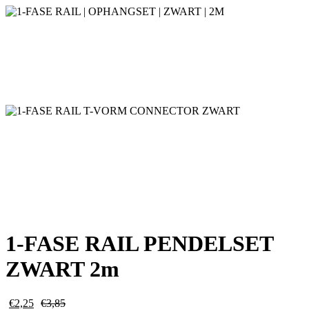
1-FASE RAIL PENDELSET
ZWART 2m
€
2,25
€
3,85