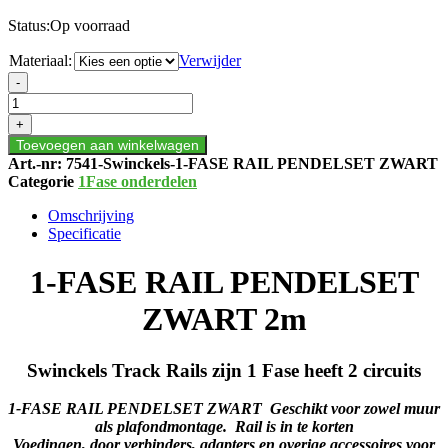
Status:
Op voorraad
Materiaal:
Verwijder
1-
-
FASE
RAIL
+
PENDELSET
Toevoegen aan winkelwagen
ZWART
Art.-nr:
7541-Swinckels-1-FASE RAIL PENDELSET ZWART
2m
Categorie
1Fase onderdelen
aantal
Omschrijving
Specificatie
1-FASE RAIL PENDELSET
ZWART 2m
Swinckels Track Rails zijn 1 Fase heeft 2 circuits
1-FASE RAIL PENDELSET ZWART Geschikt voor zowel muur
als plafondmontage. Rail is in te korten
Voedingen, door verbinders, adapters en overige accessoires voor