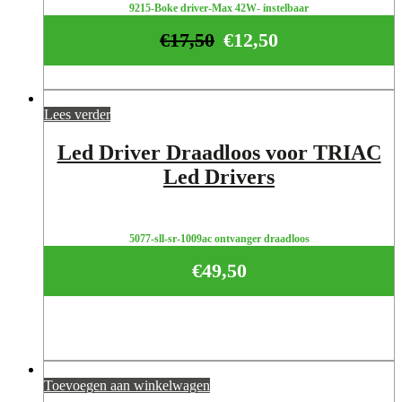
9215-Boke driver-Max 42W- instelbaar
€
17,50
€
12,50
Lees verder
Led Driver Draadloos voor TRIAC
Led Drivers
5077-sll-sr-1009ac ontvanger draadloos
€
49,50
Toevoegen aan winkelwagen