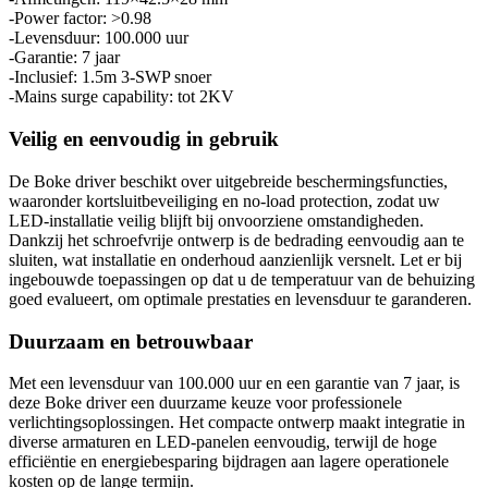
-Power factor: >0.98
-Levensduur: 100.000 uur
-Garantie: 7 jaar
-Inclusief: 1.5m 3-SWP snoer
-Mains surge capability: tot 2KV
Veilig en eenvoudig in gebruik
De Boke driver beschikt over uitgebreide beschermingsfuncties,
waaronder kortsluitbeveiliging en no-load protection, zodat uw
LED-installatie veilig blijft bij onvoorziene omstandigheden.
Dankzij het schroefvrije ontwerp is de bedrading eenvoudig aan te
sluiten, wat installatie en onderhoud aanzienlijk versnelt. Let er bij
ingebouwde toepassingen op dat u de temperatuur van de behuizing
goed evalueert, om optimale prestaties en levensduur te garanderen.
Duurzaam en betrouwbaar
Met een levensduur van 100.000 uur en een garantie van 7 jaar, is
deze Boke driver een duurzame keuze voor professionele
verlichtingsoplossingen. Het compacte ontwerp maakt integratie in
diverse armaturen en LED-panelen eenvoudig, terwijl de hoge
efficiëntie en energiebesparing bijdragen aan lagere operationele
kosten op de lange termijn.