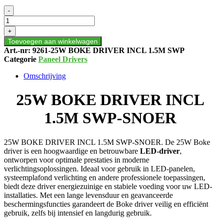
25W
-
BOKE
DRIVER
+
INCL
Toevoegen aan winkelwagen
1.5M
Art.-nr:
9261-25W BOKE DRIVER INCL 1.5M SWP
SWP-
Categorie
Paneel Drivers
SNOER
aantal
Omschrijving
25W BOKE DRIVER INCL
1.5M SWP-SNOER
25W BOKE DRIVER INCL 1.5M SWP-SNOER. De 25W Boke
driver is een hoogwaardige en betrouwbare
LED-driver
,
ontworpen voor optimale prestaties in moderne
verlichtingsoplossingen. Ideaal voor gebruik in LED-panelen,
systeemplafond verlichting en andere professionele toepassingen,
biedt deze driver energiezuinige en stabiele voeding voor uw LED-
installaties. Met een lange levensduur en geavanceerde
beschermingsfuncties garandeert de Boke driver veilig en efficiënt
gebruik, zelfs bij intensief en langdurig gebruik.