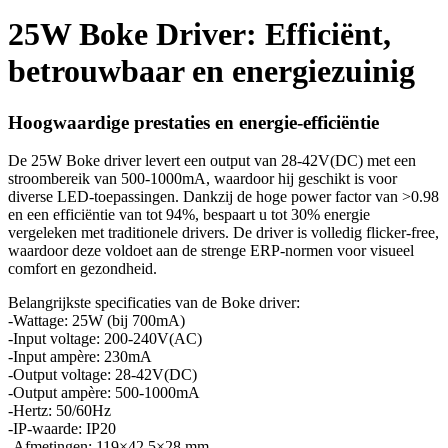
25W Boke Driver: Efficiënt,
betrouwbaar en energiezuinig
Hoogwaardige prestaties en energie-efficiëntie
De 25W Boke driver levert een output van 28-42V(DC) met een
stroombereik van 500-1000mA, waardoor hij geschikt is voor
diverse LED-toepassingen. Dankzij de hoge power factor van >0.98
en een efficiëntie van tot 94%, bespaart u tot 30% energie
vergeleken met traditionele drivers. De driver is volledig flicker-free,
waardoor deze voldoet aan de strenge ERP-normen voor visueel
comfort en gezondheid.
Belangrijkste specificaties van de Boke driver:
-Wattage: 25W (bij 700mA)
-Input voltage: 200-240V(AC)
-Input ampère: 230mA
-Output voltage: 28-42V(DC)
-Output ampère: 500-1000mA
-Hertz: 50/60Hz
-IP-waarde: IP20
-Afmetingen: 119×42.5×28 mm