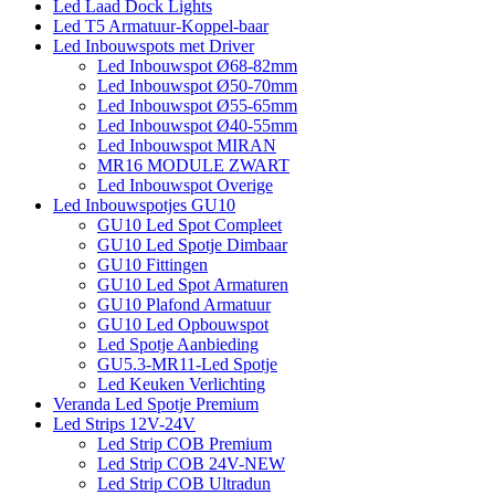
Led Laad Dock Lights
Led T5 Armatuur-Koppel-baar
Led Inbouwspots met Driver
Led Inbouwspot Ø68-82mm
Led Inbouwspot Ø50-70mm
Led Inbouwspot Ø55-65mm
Led Inbouwspot Ø40-55mm
Led Inbouwspot MIRAN
MR16 MODULE ZWART
Led Inbouwspot Overige
Led Inbouwspotjes GU10
GU10 Led Spot Compleet
GU10 Led Spotje Dimbaar
GU10 Fittingen
GU10 Led Spot Armaturen
GU10 Plafond Armatuur
GU10 Led Opbouwspot
Led Spotje Aanbieding
GU5.3-MR11-Led Spotje
Led Keuken Verlichting
Veranda Led Spotje Premium
Led Strips 12V-24V
Led Strip COB Premium
Led Strip COB 24V-NEW
Led Strip COB Ultradun