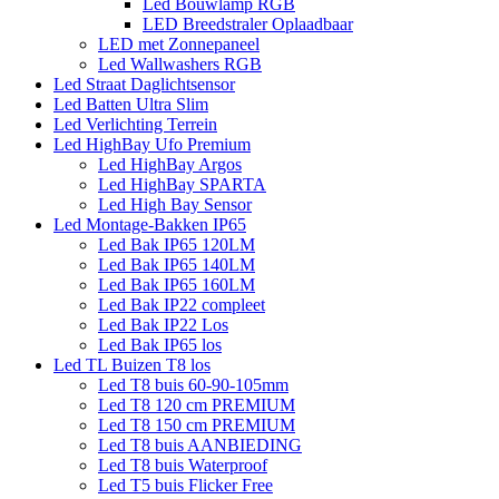
Led Bouwlamp RGB
LED Breedstraler Oplaadbaar
LED met Zonnepaneel
Led Wallwashers RGB
Led Straat Daglichtsensor
Led Batten Ultra Slim
Led Verlichting Terrein
Led HighBay Ufo Premium
Led HighBay Argos
Led HighBay SPARTA
Led High Bay Sensor
Led Montage-Bakken IP65
Led Bak IP65 120LM
Led Bak IP65 140LM
Led Bak IP65 160LM
Led Bak IP22 compleet
Led Bak IP22 Los
Led Bak IP65 los
Led TL Buizen T8 los
Led T8 buis 60-90-105mm
Led T8 120 cm PREMIUM
Led T8 150 cm PREMIUM
Led T8 buis AANBIEDING
Led T8 buis Waterproof
Led T5 buis Flicker Free