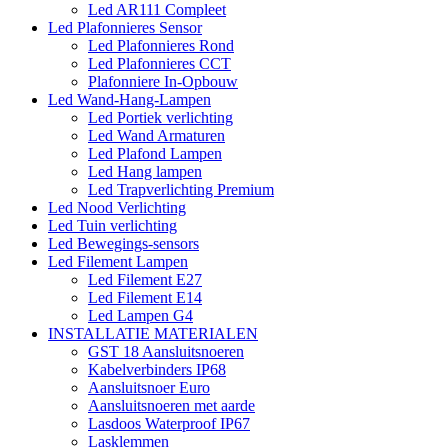
Led AR111 Compleet
Led Plafonnieres Sensor
Led Plafonnieres Rond
Led Plafonnieres CCT
Plafonniere In-Opbouw
Led Wand-Hang-Lampen
Led Portiek verlichting
Led Wand Armaturen
Led Plafond Lampen
Led Hang lampen
Led Trapverlichting Premium
Led Nood Verlichting
Led Tuin verlichting
Led Bewegings-sensors
Led Filement Lampen
Led Filement E27
Led Filement E14
Led Lampen G4
INSTALLATIE MATERIALEN
GST 18 Aansluitsnoeren
Kabelverbinders IP68
Aansluitsnoer Euro
Aansluitsnoeren met aarde
Lasdoos Waterproof IP67
Lasklemmen