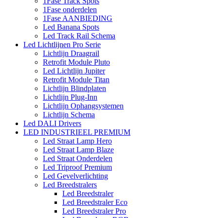
1Fase Track Spots
1Fase onderdelen
1Fase AANBIEDING
Led Banana Spots
Led Track Rail Schema
Led Lichtlijnen Pro Serie
Lichtlijn Draagrail
Retrofit Module Pluto
Led Lichtlijn Jupiter
Retrofit Module Titan
Lichtlijn Blindplaten
Lichtlijn Plug-Inn
Lichtlijn Ophangsystemen
Lichtlijn Schema
Led DALI Drivers
LED INDUSTRIEEL PREMIUM
Led Straat Lamp Hero
Led Straat Lamp Blaze
Led Straat Onderdelen
Led Triproof Premium
Led Gevelverlichting
Led Breedstralers
Led Breedstraler
Led Breedstraler Eco
Led Breedstraler Pro