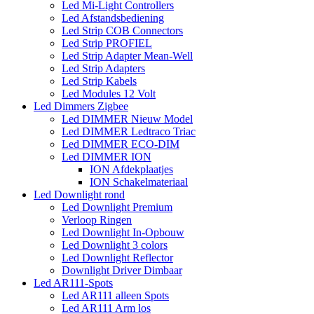
Led Mi-Light Controllers
Led Afstandsbediening
Led Strip COB Connectors
Led Strip PROFIEL
Led Strip Adapter Mean-Well
Led Strip Adapters
Led Strip Kabels
Led Modules 12 Volt
Led Dimmers Zigbee
Led DIMMER Nieuw Model
Led DIMMER Ledtraco Triac
Led DIMMER ECO-DIM
Led DIMMER ION
ION Afdekplaatjes
ION Schakelmateriaal
Led Downlight rond
Led Downlight Premium
Verloop Ringen
Led Downlight In-Opbouw
Led Downlight 3 colors
Led Downlight Reflector
Downlight Driver Dimbaar
Led AR111-Spots
Led AR111 alleen Spots
Led AR111 Arm los