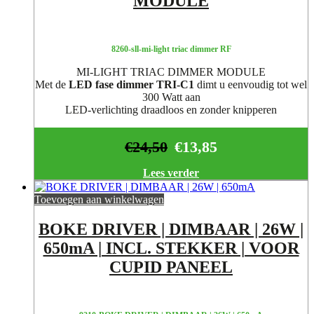
MODULE
8260-sll-mi-light triac dimmer RF
MI-LIGHT TRIAC DIMMER MODULE
Met de
LED fase dimmer TRI-C1
dimt u eenvoudig tot wel
300 Watt aan
LED-verlichting draadloos en zonder knipperen
€
24,50
€
13,85
Lees verder
Toevoegen aan winkelwagen
BOKE DRIVER | DIMBAAR | 26W |
650mA | INCL. STEKKER | VOOR
CUPID PANEEL