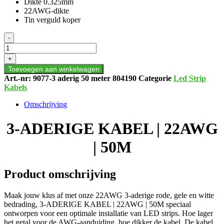
Dikte 0.325mm
22AWG-dikte
Tin verguld koper
3-
-
ADERIGE
KABEL
+
|
Toevoegen aan winkelwagen
22AWG
Art.-nr:
9077-3 aderig 50 meter 804190
Categorie
Led Strip
|
Kabels
50M
aantal
Omschrijving
3-ADERIGE KABEL | 22AWG
| 50M
Product omschrijving
Maak jouw klus af met onze 22AWG 3-aderige rode, gele en witte
bedrading, 3-ADERIGE KABEL | 22AWG | 50M speciaal
ontworpen voor een optimale installatie van LED strips. Hoe lager
het getal voor de AWG-aanduiding, hoe dikker de kabel. De kabel