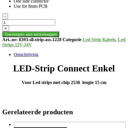
One side connector
Use for 8mm PCB
LED-
-
STRIP
CONNECT
+
ENKEL
Toevoegen aan winkelwagen
aantal
Art.-nr:
8393-sll-strip-ass-1228
Categorie
Led Strip Kabels
,
Led
Strips 12V-24V
Omschrijving
LED-Strip Connect Enkel
Voor Led strips met chip 2538 lengte 15 cm
Gerelateerde producten