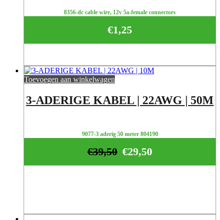
8356-dc cable wire, 12v 5a-female connectors
€
1,25
Toevoegen aan winkelwagen
3-ADERIGE KABEL | 22AWG | 50M
9077-3 aderig 50 meter 804190
€
39,50
€
29,50