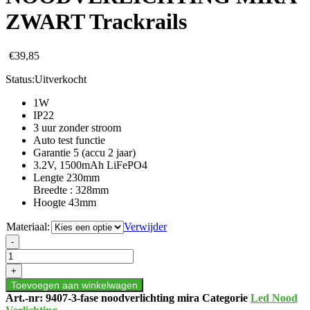
ZWART Trackrails
€
39,85
Status:
Uitverkocht
1W
IP22
3 uur zonder stroom
Auto test functie
Garantie 5 (accu 2 jaar)
3.2V, 1500mAh LiFePO4
Lengte 230mm
Breedte : 328mm
Hoogte 43mm
Materiaal:
Verwijder
3-
-
FASE
NOODVERLICHTING
+
MIRA
Toevoegen aan winkelwagen
ZWART
Art.-nr:
9407-3-fase noodverlichting mira
Categorie
Led Nood
Trackrails