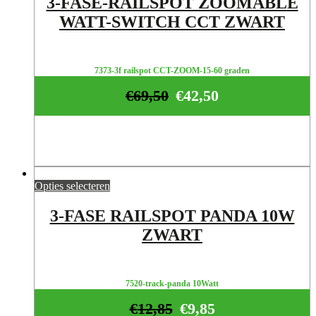
3-FASE-RAILSPOT ZOOMABLE
WATT-SWITCH CCT ZWART
7373-3f railspot CCT-ZOOM-15-60 graden
€
69,50
€
42,50
Opties selecteren
3-FASE RAILSPOT PANDA 10W
ZWART
7520-track-panda 10Watt
€
12,85
€
9,85