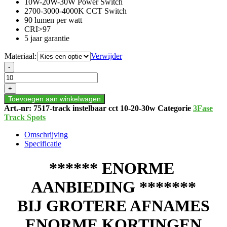
10W-20W-30W Power Switch
2700-3000-4000K CCT Switch
90 lumen per watt
CRI>97
5 jaar garantie
Materiaal:
Verwijder
3-
-
FASE
RAILSPOT
+
ROSALIN
Toevoegen aan winkelwagen
CCT
Art.-nr:
7517-track instelbaar cct 10-20-30w
Categorie
3Fase
aantal
Track Spots
Omschrijving
Specificatie
****** ENORME
AANBIEDING *******
BIJ GROTERE AFNAMES
ENORME KORTINGEN