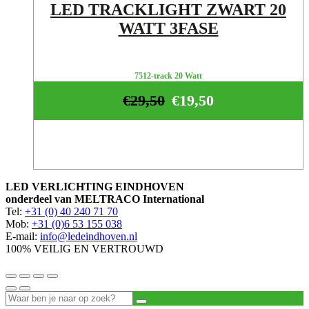
LED TRACKLIGHT ZWART 20
WATT 3FASE
7512-track 20 Watt
€
29,50
€
19,50
LED VERLICHTING EINDHOVEN
onderdeel van MELTRACO International
Tel:
+31 (0) 40 240 71 70
Mob:
+31 (0)6 53 155 038
E-mail:
info@ledeindhoven.nl
100% VEILIG EN VERTROUWD