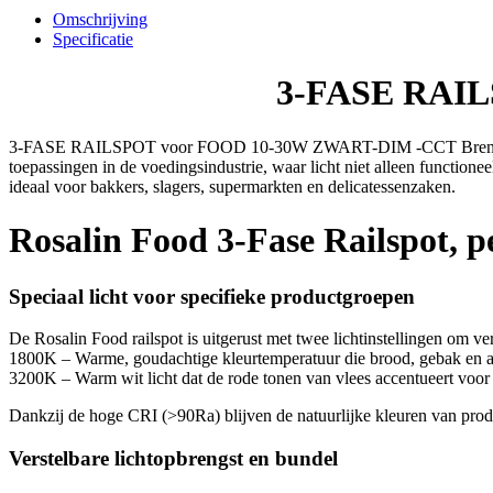
10-
Omschrijving
30W
Specificatie
ZWART-
DIM
3-FASE RAIL
-
CCT
aantal
3-FASE RAILSPOT voor FOOD 10-30W ZWART-DIM -CCT Breng ete
toepassingen in de voedingsindustrie, waar licht niet alleen functionee
ideaal voor bakkers, slagers, supermarkten en delicatessenzaken.
Rosalin Food 3-Fase Railspot, p
Speciaal licht voor specifieke productgroepen
De Rosalin Food railspot is uitgerust met twee lichtinstellingen om ve
1800K – Warme, goudachtige kleurtemperatuur die brood, gebak en and
3200K – Warm wit licht dat de rode tonen van vlees accentueert voor ee
Dankzij de hoge CRI (>90Ra) blijven de natuurlijke kleuren van produ
Verstelbare lichtopbrengst en bundel