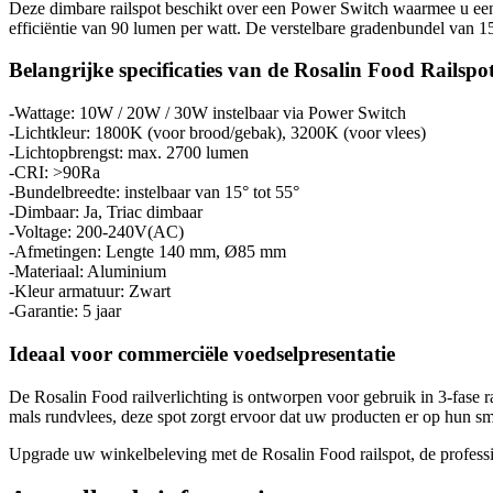
Deze dimbare railspot beschikt over een Power Switch waarmee u een
efficiëntie van 90 lumen per watt. De verstelbare gradenbundel van 15° to
Belangrijke specificaties van de Rosalin Food Railspo
-Wattage: 10W / 20W / 30W instelbaar via Power Switch
-Lichtkleur: 1800K (voor brood/gebak), 3200K (voor vlees)
-Lichtopbrengst: max. 2700 lumen
-CRI: >90Ra
-Bundelbreedte: instelbaar van 15° tot 55°
-Dimbaar: Ja, Triac dimbaar
-Voltage: 200-240V(AC)
-Afmetingen: Lengte 140 mm, Ø85 mm
-Materiaal: Aluminium
-Kleur armatuur: Zwart
-Garantie: 5 jaar
Ideaal voor commerciële voedselpresentatie
De Rosalin Food railverlichting is ontworpen voor gebruik in 3-fase ra
mals rundvlees, deze spot zorgt ervoor dat uw producten er op hun sma
Upgrade uw winkelbeleving met de Rosalin Food railspot, de professi