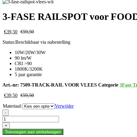
3-FASE RAILSPOT voor FOO
€
39,50
€
59,50
Status:
Beschikbaar via nabestelling
10W/20W/30W
90 lm/W
CRI >90
1800K/3200K
5 jaar garantie
Art.-nr:
7509-TRACK-RAIL VOOR VLEES
Categorie
3Fase T
€
39,50
€
59,50
Materiaal:
Verwijder
3-
-
FASE
RAILSPOT
+
voor
Toevoegen aan winkelwagen
FOOD