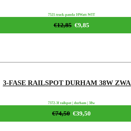
7521-track-panda 10Watt-WIT
€
12,85
€
9,85
3-FASE RAILSPOT DURHAM 38W ZW
7372-3f railspot | durham | 38w
€
74,50
€
39,50