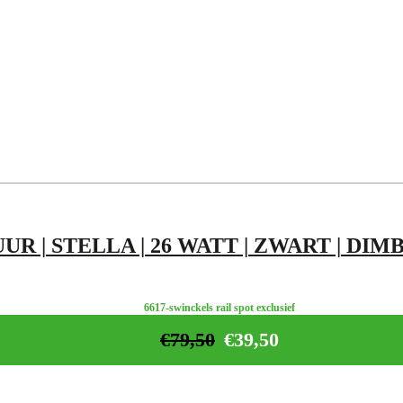
UR | STELLA | 26 WATT | ZWART | DIM
6617-swinckels rail spot exclusief
€
79,50
€
39,50