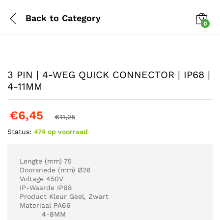
Back to
Category
0
3 PIN | 4-WEG QUICK CONNECTOR | IP68 |
4-11MM
€
6,45
€
11,25
Status:
474 op voorraad
Lengte (mm) 75
Doorsnede (mm) Ø26
Voltage 450V
IP-Waarde IP68
Product Kleur Geel, Zwart
Materiaal PA66
4-8MM