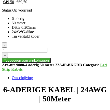
€
49,50
€
69,50
Status:
Op voorraad
6 aderig
50 meter
Dikte 0.205mm
24AWG-dikte
Tin verguld koper
6-
-
ADERIGE
KABEL
+
|
Toevoegen aan winkelwagen
24AWG
Art.-nr:
9080-4 aderig 50 meter 22A4P-BKGRB
Categorie
Led
|
Strip Kabels
50Meter
aantal
Omschrijving
6-ADERIGE KABEL | 24AWG
| 50Meter