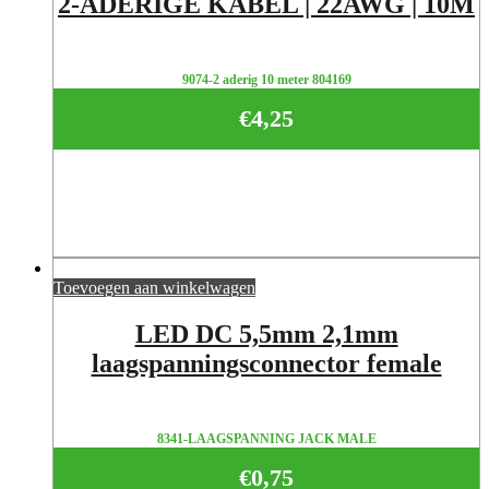
2-ADERIGE KABEL | 22AWG | 10M
9074-2 aderig 10 meter 804169
€
4,25
Toevoegen aan winkelwagen
LED DC 5,5mm 2,1mm
laagspanningsconnector female
8341-LAAGSPANNING JACK MALE
€
0,75