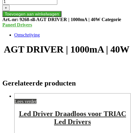
|
+
1000mA
Toevoegen aan winkelwagen
|
Art.-nr:
9268-sll-AGT DRIVER | 1000mA | 40W
Categorie
40W
Paneel Drivers
aantal
Omschrijving
AGT DRIVER | 1000mA | 40W
Gerelateerde producten
Lees verder
Led Driver Draadloos voor TRIAC
Led Drivers