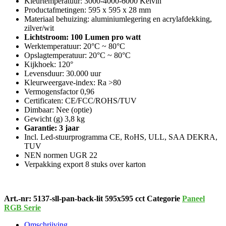
Kleurtemperatuur: 3000-4000-6000 Kelvin
Productafmetingen: 595 x 595 x 28 mm
Materiaal behuizing: aluminiumlegering en acrylafdekking,
zilver/wit
Lichtstroom: 100 Lumen pro watt
Werktemperatuur: 20°C ~ 80°C
Opslagtemperatuur: 20°C ~ 80°C
Kijkhoek: 120°
Levensduur: 30.000 uur
Kleurweergave-index: Ra >80
Vermogensfactor 0,96
Certificaten: CE/FCC/ROHS/TUV
Dimbaar: Nee (optie)
Gewicht (g) 3,8 kg
Garantie: 3 jaar
Incl.
Led-stuurprogramma CE, RoHS, ULL, SAA DEKRA,
TUV
NEN normen UGR 22
Verpakking export 8 stuks over karton
Art.-nr:
5137-sll-pan-back-lit 595x595 cct
Categorie
Paneel
RGB Serie
Omschrijving