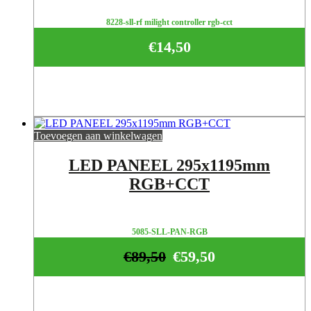
8228-sll-rf milight controller rgb-cct
€
14,50
Toevoegen aan winkelwagen
LED PANEEL 295x1195mm
RGB+CCT
5085-SLL-PAN-RGB
€
89,50
€
59,50