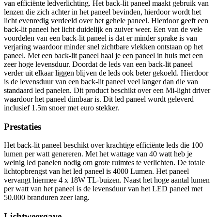
van efficiënte ledverlichting. Het back-lit paneel maakt gebruik van
lenzen die zich achter in het paneel bevinden, hierdoor wordt het
licht evenredig verdeeld over het gehele paneel. Hierdoor geeft een
back-lit paneel het licht duidelijk en zuiver weer. Een van de vele
voordelen van een back-lit paneel is dat er minder sprake is van
verjaring waardoor minder snel zichtbare vlekken ontstaan op het
paneel. Met een back-lit paneel haal je een paneel in huis met een
zeer hoge levensduur. Doordat de leds van een back-lit paneel
verder uit elkaar liggen blijven de leds ook beter gekoeld. Hierdoor
is de levensduur van een back-lit paneel veel langer dan die van
standaard led panelen. Dit product beschikt over een Mi-light driver
waardoor het paneel dimbaar is. Dit led paneel wordt geleverd
inclusief 1.5m snoer met euro stekker.
Prestaties
Het back-lit paneel beschikt over krachtige efficiënte leds die 100
lumen per watt genereren. Met het wattage van 40 watt heb je
weinig led panelen nodig om grote ruimtes te verlichten. De totale
lichtopbrengst van het led paneel is 4000 Lumen. Het paneel
vervangt hiermee 4 x 18W TL-buizen. Naast het hoge aantal lumen
per watt van het paneel is de levensduur van het LED paneel met
50.000 branduren zeer lang.
Lichtweergave