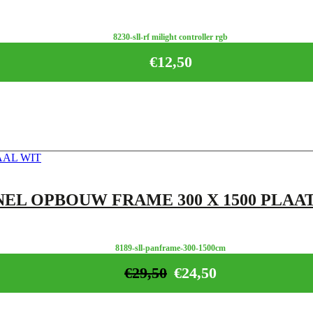
8230-sll-rf milight controller rgb
€
12,50
NEL OPBOUW FRAME 300 X 1500 PLAA
8189-sll-panframe-300-1500cm
€
29,50
€
24,50