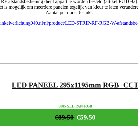
RF afstandsbediening dient appart te worden besteld (artikel FUT092)
t is mogelijk om meerdere panelen tegelijk van kleur te laten verander
Aantal per doos: 6 stuks
inkelverlichting040.nl/nl/product/LED-STRIP-RF-RGB-W-afstandsbe
LED PANEEL 295x1195mm RGB+CC
5085-SLL-PAN-RGB
€
89,50
€
59,50