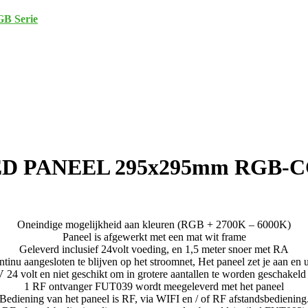
GB Serie
D PANEEL 295x295mm RGB-
Oneindige mogelijkheid aan kleuren (RGB + 2700K – 6000K)
Paneel is afgewerkt met een mat wit frame
Geleverd inclusief 24volt voeding, en 1,5 meter snoer met RA
tinu aangesloten te blijven op het stroomnet, Het paneel zet je aan en 
4 volt en niet geschikt om in grotere aantallen te worden geschakeld 
1 RF ontvanger FUT039 wordt meegeleverd met het paneel
Bediening van het paneel is RF, via WIFI en / of RF afstandsbediening