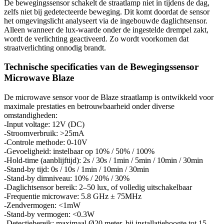
De bewegingssensor schakelt de straatlamp niet in tijdens de dag,
zelfs niet bij gedetecteerde beweging. Dit komt doordat de sensor
het omgevingslicht analyseert via de ingebouwde daglichtsensor.
Alleen wanneer de lux-waarde onder de ingestelde drempel zakt,
wordt de verlichting geactiveerd. Zo wordt voorkomen dat
straatverlichting onnodig brandt.
Technische specificaties van de Bewegingssensor
Microwave Blaze
De microwave sensor voor de Blaze straatlamp is ontwikkeld voor
maximale prestaties en betrouwbaarheid onder diverse
omstandigheden:
-Input voltage: 12V (DC)
-Stroomverbruik: >25mA
-Controle methode: 0-10V
-Gevoeligheid: instelbaar op 10% / 50% / 100%
-Hold-time (aanblijftijd): 2s / 30s / 1min / 5min / 10min / 30min
-Stand-by tijd: 0s / 10s / 1min / 10min / 30min
-Stand-by dimniveau: 10% / 20% / 30%
-Daglichtsensor bereik: 2–50 lux, of volledig uitschakelbaar
-Frequentie microwave: 5.8 GHz ± 75MHz
-Zendvermogen: <1mW
-Stand-by vermogen: <0.3W
-Detectiebereik: maximaal Ø20 meter, bij installatiehoogte tot 15