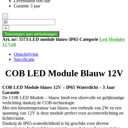
Levensduur 000 uur
Garantie 3 jaar
COB
-
LED
Module
+
Blauw
Toevoegen aan winkelwagen
12V
Art.-nr:
5573-LED module blauw-IP65
Categorie
Led Modules
aantal
12 Volt
Omschrijving
Specificatie
COB LED Module Blauw 12V
COB LED Module blauw 12V – IP65 Waterdicht – 3 Jaar
Garantie
De COB LED Module – blauw biedt een sfeervolle en gelijkmatige
verlichting dankzij de COB-technologie.
Met een kleurtemperatuur van blauw, een verbruik van 2W en een
spanning van 12V is deze module perfect voor accentverlichting en
lichtreclame.
Dankzij de IP65-waterdichtheid is hij geschikt voor diverse