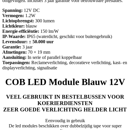
omgevingen. Inclusief 3 jaar garantie voor betrouwbare prestaties.
Spanning:
12V DC
Vermogen:
1.2W
Lichtopbrengst:
300 lumen
Lichtkleur:
blauw
Energie-efficiëntie:
150 lm/W
IP-Waarde:
IP65 (waterdicht, geschikt voor buitengebruik)
Levensduur:
±
50.000 uur
Garantie:
3 jaar
Afmetingen:
70 × 19 mm
Aansluiting:
In serie of parallel koppelbaar
Toepassingen:
Reclameverlichting, decoratieve verlichting, kast- en
displayverlichting, signalisatie
COB LED Module Blauw 12V
VEEL GEBRUIKT IN BESTELBUSSEN VOOR
KOERIERDIENSTEN
ZEER GOEDE VERLICHTING HELDER LICHT
Eenvoudig in gebruik
De led modules beschikken over dubbelzijdig tape voor super