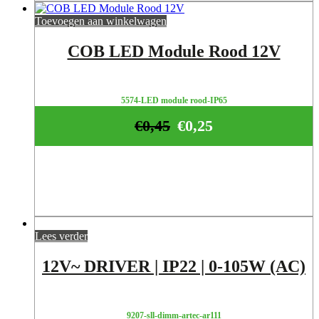
Toevoegen aan winkelwagen
COB LED Module Rood 12V
5574-LED module rood-IP65
€
0,45
€
0,25
Lees verder
12V~ DRIVER | IP22 | 0-105W (AC)
9207-sll-dimm-artec-ar111