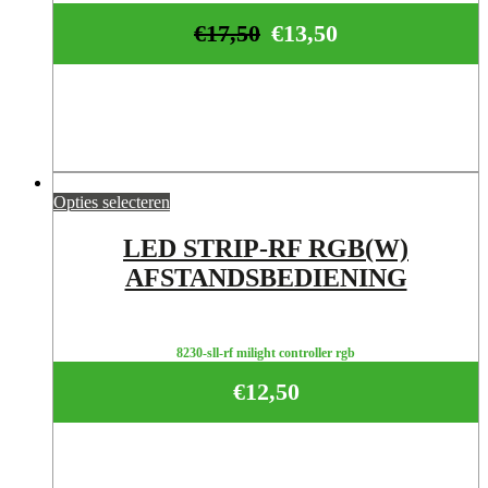
€
17,50
€
13,50
Opties selecteren
LED STRIP-RF RGB(W)
AFSTANDSBEDIENING
8230-sll-rf milight controller rgb
€
12,50