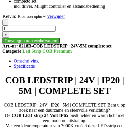
complete set
incl driver, Milight controller en afstandsbediening
Kelvin:
Verwijder
COB
-
LEDSTRIP
|
+
24V
Toevoegen aan winkelwagen
|
Art.-nr:
8218B-COB LEDSTRIP | 24V-5M complete set
IP20
Categorie
Led Strip COB Premium
|
5M
Omschrijving
|
Specificatie
COMPLETE
SET
COB LEDSTRIP | 24V | IP20 |
aantal
5M | COMPLETE SET
COB LEDSTRIP | 24V | IP20 | 5M | COMPLETE SET Bent u op
zoek naar een duurzame en sfeervolle verlichting?
De
COB LED-strip 24 Volt IP65
biedt helder en warm licht met
een moderne uitstraling.
Met een kleurtemperatuur van 3000K creëert deze LED-strip een