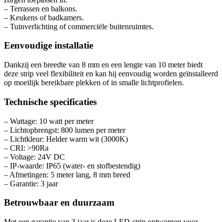
– Terrassen en balkons.
– Keukens of badkamers.
– Tuinverlichting of commerciële buitenruimtes.
Eenvoudige installatie
Dankzij een breedte van 8 mm en een lengte van 10 meter biedt
deze strip veel flexibiliteit en kan hij eenvoudig worden geïnstalleerd
op moeilijk bereikbare plekken of in smalle lichtprofielen.
Technische specificaties
– Wattage: 10 watt per meter
– Lichtopbrengst: 800 lumen per meter
– Lichtkleur: Helder warm wit (3000K)
– CRI: >90Ra
– Voltage: 24V DC
– IP-waarde: IP65 (water- en stofbestendig)
– Afmetingen: 5 meter lang, 8 mm breed
– Garantie: 3 jaar
Betrouwbaar en duurzaam
Met een garantie van 3 jaar is deze LED-strip ontworpen voor