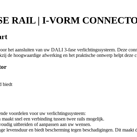
SE RAIL | I-VORM CONNECT
art
oor het aansluiten van uw DALI 3-fase verlichtingssysteem. Deze conne
kzij de hoogwaardige afwerking en het praktische ontwerp helpt deze co
tor
d biedt
lende voordelen voor uw verlichtingssysteem:
n maakt snel een verbinding tussen twee rails mogelijk.
envoudig uitbreiden of aanpassen aan uw wensen.
nge levensduur en biedt bescherming tegen beschadigingen. Dit maakt 