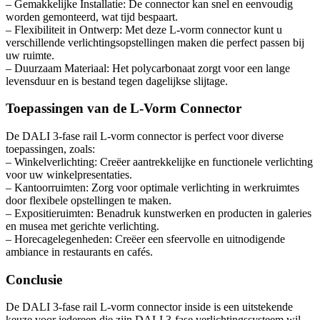
– Gemakkelijke Installatie: De connector kan snel en eenvoudig
worden gemonteerd, wat tijd bespaart.
– Flexibiliteit in Ontwerp: Met deze L-vorm connector kunt u
verschillende verlichtingsopstellingen maken die perfect passen bij
uw ruimte.
– Duurzaam Materiaal: Het polycarbonaat zorgt voor een lange
levensduur en is bestand tegen dagelijkse slijtage.
Toepassingen van de L-Vorm Connector
De DALI 3-fase rail L-vorm connector is perfect voor diverse
toepassingen, zoals:
– Winkelverlichting: Creëer aantrekkelijke en functionele verlichting
voor uw winkelpresentaties.
– Kantoorruimten: Zorg voor optimale verlichting in werkruimtes
door flexibele opstellingen te maken.
– Expositieruimten: Benadruk kunstwerken en producten in galeries
en musea met gerichte verlichting.
– Horecagelegenheden: Creëer een sfeervolle en uitnodigende
ambiance in restaurants en cafés.
Conclusie
De DALI 3-fase rail L-vorm connector inside is een uitstekende
keuze voor iedereen die zijn DALI 3-fase verlichtingssysteem wil