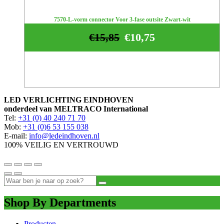
7570-L-vorm connector Voor 3-fase outsite Zwart-wit
€
15,85
€
10,75
LED VERLICHTING EINDHOVEN
onderdeel van MELTRACO International
Tel:
+31 (0) 40 240 71 70
Mob:
+31 (0)6 53 155 038
E-mail:
info@ledeindhoven.nl
100% VEILIG EN VERTROUWD
Shop By Departments
Producten