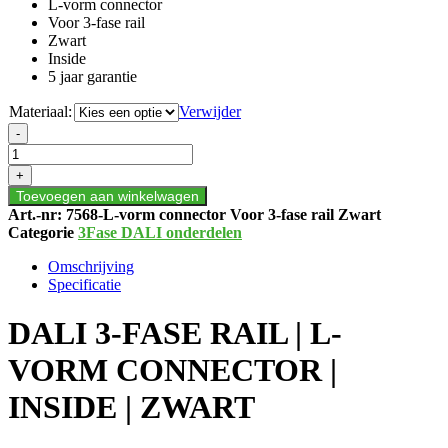
L-vorm connector
Voor 3-fase rail
Zwart
Inside
5 jaar garantie
Materiaal:
Verwijder
DALI
-
3-
FASE
+
RAIL
Toevoegen aan winkelwagen
|
Art.-nr:
7568-L-vorm connector Voor 3-fase rail Zwart
L-
Categorie
3Fase DALI onderdelen
VORM
CONNECTOR
Omschrijving
|
Specificatie
INSIDE
|
DALI 3-FASE RAIL | L-
ZWART
aantal
VORM CONNECTOR |
INSIDE | ZWART